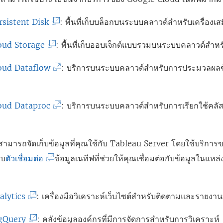
ก์
ห
ใ
(
rsistent Disk
: พื้นที่เก็บบล็อกบนระบบคลาวด์สำหรับเครื่องเ
จ
ม่
ห
ลิ
ะ
)
ม่
(
oud Storage
: พื้นที่เก็บออบเจ็กต์แบบรวมบนระบบคลาวด์สำห
ง
เ
)
ลิ
ก์
(
oud Dataflow
: บริการบนระบบคลาวด์สำหรับการประมวลผลข
ปิ
ง
จ
ลิ
ด
ก์
ะ
ง
ใ
จ
(
oud Dataproc
: บริการบนระบบคลาวด์สำหรับการเรียกใช้คลัส
เ
ก์
น
ะ
ลิ
ปิ
จ
ห
เ
ง
ด
ะ
งสามารถจัดเก็บข้อมูลที่คุณใช้กับ Tableau Server โดยใช้บริกา
น้
ปิ
ก์
ใ
เ
(
อบ
ตัวเชื่อมต่อ
ข้อมูลเนทีฟที่ช่วยให้คุณเชื่อมต่อกับข้อมูลในแหล
า
ด
จ
น
ปิ
ลิ
ต่
ใ
ะ
ห
ด
ง
า
น
เ
(
alytics
: เครื่องมือวิเคราะห์เว็บไซต์สำหรับติดตามและรายงา
น้
ใ
ก์
ง
ห
ปิ
ลิ
า
น
จ
(
gQuery
: คลังข้อมูลองค์กรที่มีการจัดการสำหรับการวิเคราะห์
ใ