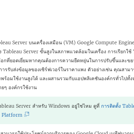
ด
ก์
ง
ใ
จ
ก์
น
ะ
จ
ห
เ
ะ
leau Server
บนเครื่องเสมือน (VM) Google Compute Engine 
น้
ปิ
เ
อง
Tableau Server
ขั้นสูงในสภาพแวดล้อมในเครื่อง การเรียกใช้
า
ด
ปิ
ือกที่ยอดเยี่ยมหากคุณต้องการความยืดหยุ่นในการปรับขึ้นและขย
ต่
ใ
ด
ษาการรับส่งข้อมูลของเซิร์ฟเวอร์ในราคาแพง ตัวอย่างเช่น คุณส
า
น
ใ
พร้อมใช้งานสูงได้ และผสานรวมกับแอปพลิเคชันองค์กรทั่วไปทั้ง
ง
ห
น
ลายๆ องค์กรใช้งาน
ใ
น้
ห
ห
า
น้
ม่
ableau Server
สำหรับ Windows อยู่ใช่ไหม ดูที่
ต่
า
การติดตั้ง Tab
)
(
 Platform
า
ต่
ลิ
ง
า
ง
ใ
ง
สามารถใช้ประโยชน์จากบริการของ Google Cloud เนทีฟมากมาย