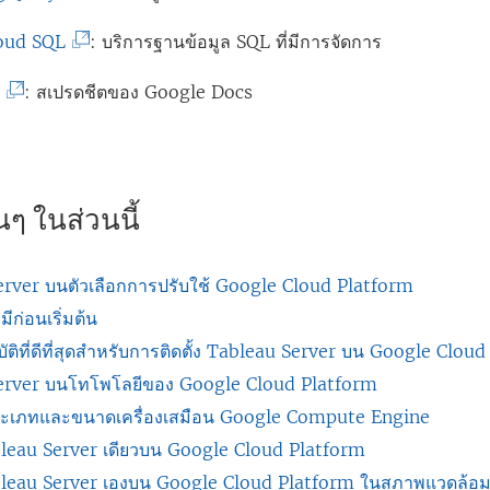
น้
ด
ง
ต่
ห
ะ
ลิ
ห
า
ใ
ก์
(
oud SQL
: บริการฐานข้อมูล SQL ที่มีการจัดการ
า
น้
เ
ง
ม่
ต่
น
จ
ลิ
ง
า
ปิ
ก์
(
ต
: สเปรดชีตของ Google Docs
)
า
ห
ะ
ง
ใ
ต่
ด
จ
ลิ
ง
น้
เ
ก์
ห
า
ใ
ะ
ง
ใ
า
ปิ
จ
ม่
ง
น
เ
ก์
ห
ต่
ด
ะ
ๆ ในส่วนนี้
)
ใ
ห
ปิ
จ
ม่
า
ใ
เ
ห
น้
ด
ะ
)
ง
น
ปิ
ม่
า
rver บนตัวเลือกการปรับใช้ Google Cloud Platform
ใ
เ
ใ
ห
ด
)
ต่
งมีก่อนเริ่มต้น
น
ปิ
ห
น้
ใ
า
ัติที่ดีที่สุดสำหรับการติดตั้ง Tableau Server บน Google Clou
ห
ด
ม่
า
น
ง
erver บนโทโพโลยีของ Google Cloud Platform
น้
ใ
)
ต่
ห
ใ
ระเภทและขนาดเครื่องเสมือน Google Compute Engine
า
น
า
น้
ห
bleau Server เดียวบน Google Cloud Platform
ต่
ห
ง
า
ม่
ableau Server เองบน Google Cloud Platform ในสภาพแวดล้
า
น้