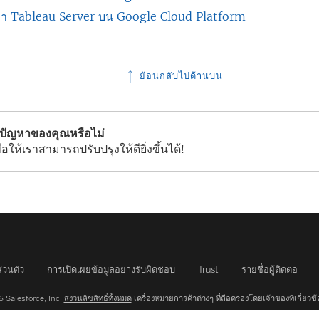
ใ
ต่
)
หา Tableau Server บน Google Cloud Platform
ง
า
ห
า
ใ
ต่
ม่
ง
ห
า
)
ใ
ย้อนกลับไปด้านบน
ม่
ง
ห
)
ใ
ม่
ห
้ปัญหาของคุณหรือไม่
)
ม่
่อให้เราสามารถปรับปรุงให้ดียิ่งขึ้นได้!
)
่วนตัว
การเปิดเผยข้อมูลอย่างรับผิดชอบ
Trust
รายชื่อผู้ติดต่อ
 Salesforce, Inc.
สงวนลิขสิทธิ์ทั้งหมด
เครื่องหมายการค้าต่างๆ ที่ถือครองโดยเจ้าของที่เกี่ยวข้