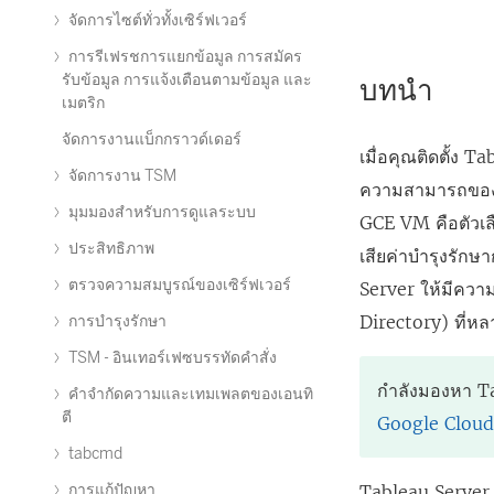
จัดการไซต์ทั่วทั้งเซิร์ฟเวอร์
การรีเฟรชการแยกข้อมูล การสมัคร
รับข้อมูล การแจ้งเตือนตามข้อมูล และ
บทนำ
เมตริก
จัดการงานแบ็กกราวด์เดอร์
เมื่อคุณติดตั้ง
Tab
จัดการงาน TSM
ความสามารถข
มุมมองสำหรับการดูแลระบบ
GCE VM คือตัวเล
ประสิทธิภาพ
เสียค่าบำรุงรัก
ตรวจความสมบูรณ์ของเซิร์ฟเวอร์
Server
ให้มีความ
Directory) ที่ห
การบำรุงรักษา
TSM - อินเทอร์เฟซบรรทัดคำสั่ง
กำลังมองหา
T
คำจำกัดความและเทมเพลตของเอนทิ
ตี
Google Cloud
tabcmd
การแก้ปัญหา
Tableau Server