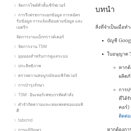
จัดการไซต์ทั่วทั้งเซิร์ฟเวอร์
บทนำ
การรีเฟรชการแยกข้อมูล การสมัคร
รับข้อมูล การแจ้งเตือนตามข้อมูล และ
สิ่งที่จำเป็นเมื
เมตริก
จัดการงานแบ็กกราวด์เดอร์
บัญชี Goog
จัดการงาน TSM
ใบอนุญาต
มุมมองสำหรับการดูแลระบบ
ประสิทธิภาพ
หากต้
ตรวจความสมบูรณ์ของเซิร์ฟเวอร์
ผลิตภ
การบำรุงรักษา
การปรั
TSM - อินเทอร์เฟซบรรทัดคำสั่ง
ที่ได้
คำจำกัดความและเทมเพลตของเอนทิ
คอร์)
ตี
ติดต่
tabcmd
หากต้องการข
การแก้ปัญหา