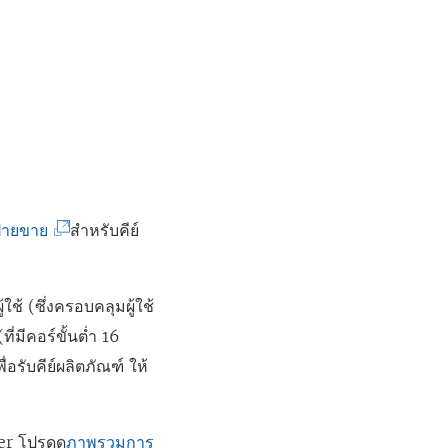
(
ฝ่ายขาย
สำหรับคีย์
ลิ
ง
ใช้ (ซึ่งครอบคลุมผู้ใช้
ก์
ี่มีคอร์ขั้นต่ำ 16
จ
ื่อรับคีย์ผลิตภัณฑ์ ให้
ะ
เ
ปิ
er
โปรดดู
ภาพรวมการ