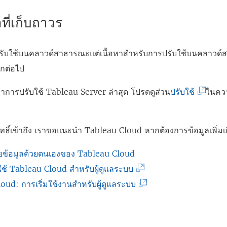
หาที่เก็บถาวร
รับใช้บนคลาวด์สาธารณะแต่เนื้อหาสำหรับการปรับใช้บนคลาวด์
ีกต่อไป
(
หาการปรับใช้ Tableau Server ล่าสุด โปรดดูส่วน
ปรับใช้
ในคว
ลิ
ง
สิทธิ์เข้าถึง เราขอแนะนำ
Tableau Cloud
หากต้องการข้อมูลเพิ่มเ
ก์
จ
้ายข้อมูลด้วยตนเองของ Tableau Cloud
ะ
(
้ Tableau Cloud สำหรับผู้ดูแลระบบ
เ
ลิ
(
oud: การเริ่มใช้งานสำหรับผู้ดูแลระบบ
ปิ
ง
ลิ
ด
ก์
ง