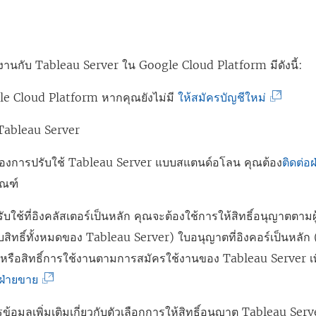
ใ
จ
ก์
น
ะ
จ
ห
เ
ะ
่อทำงานกับ Tableau Server ใน Google Cloud Platform มีดังนี้:
น้
ปิ
เ
า
ด
ปิ
(
le Cloud Platform หากคุณยังไม่มี
ให้สมัครบัญชีใหม่
ต่
ใ
ด
ลิ
า
Tableau Server
น
ใ
ง
ง
ห
น
ก์
องการปรับใช้ Tableau Server แบบสแตนด์อโลน คุณต้อง
ติดต่อ
ใ
น้
ห
จ
ัณฑ์
ห
า
น้
ะ
ม่
ต่
า
บใช้ที่อิงคลัสเตอร์เป็นหลัก คุณจะต้องใช้การให้สิทธิ์อนุญาตตามผู้
เ
)
า
ต่
รับสิทธิ์ทั้งหมดของ
Tableau Server
) ใบอนุญาตที่อิงคอร์เป็นหลัก (ท
ปิ
ง
า
 หรือสิทธิ์การใช้งานตามการสมัครใช้งานของ
Tableau Server
เพ
ด
ใ
ง
(
อฝ่ายขาย
ใ
ห
ใ
ลิ
น
้อมูลเพิ่มเติมเกี่ยวกับตัวเลือกการให้สิทธิ์อนุญาต
Tableau Serv