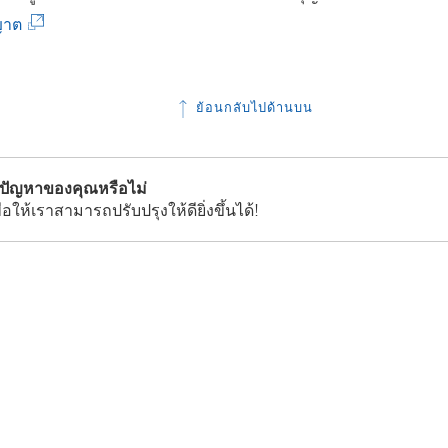
ม่
ห
ง
ห
(
ุญาต
)
ม่
ก์
น้
ลิ
)
จ
า
ง
ะ
ต่
ย้อนกลับไปด้านบน
ก์
เ
า
จ
ปิ
ง
ะ
ด
้ปัญหาของคุณหรือไม่
ใ
เ
่อให้เราสามารถปรับปรุงให้ดียิ่งขึ้นได้!
ใ
ห
ปิ
น
ม่
ด
ห
)
ใ
น้
น
า
ห
ต่
น้
า
า
ง
ต่