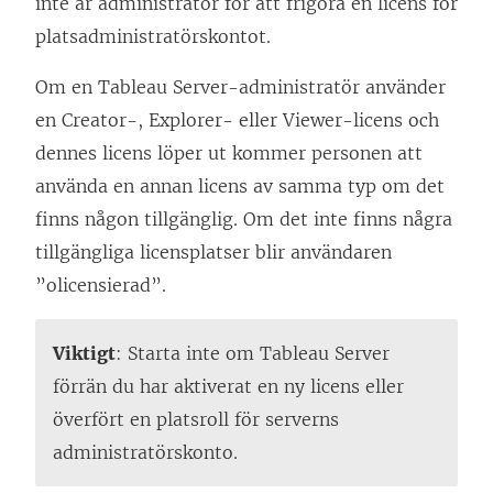
inte är administratör för att frigöra en licens för
n
n
i
t
platsadministratörskontot.
ö
y
e
t
p
Om en Tableau Server-administratör använder
t
t
n
p
en Creator-, Explorer- eller Viewer-licens och
t
t
y
n
dennes licens löper ut kommer personen att
f
n
t
a
använda en annan licens av samma typ om det
ö
y
t
s
finns någon tillgänglig. Om det inte finns några
n
t
f
i
tillgängliga licensplatser blir användaren
s
t
ö
e
”olicensierad”.
t
f
n
t
e
ö
s
t
Viktigt
: Starta inte om Tableau Server
r
n
t
n
förrän du har aktiverat en ny licens eller
)
s
e
y
överfört en platsroll för serverns
t
r
t
administratörskonto.
e
)
t