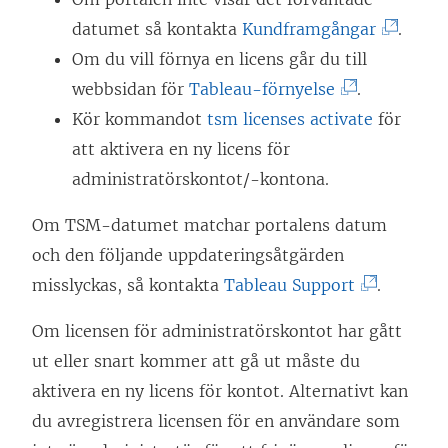
ä
(
datumet så kontakta
Kundframgångar
.
n
L
Om du vill förnya en licens går du till
k
(
ä
webbsidan för
Tableau-förnyelse
.
e
L
n
Kör kommandot
tsm licenses activate
för
n
ä
k
att aktivera en ny licens för
ö
n
e
administratörskontot/-kontona.
p
k
n
Om TSM-datumet matchar portalens datum
p
e
ö
och den följande uppdateringsåtgärden
n
n
p
(
misslyckas, så kontakta
Tableau Support
.
a
ö
p
L
s
p
n
Om licensen för administratörskontot har gått
ä
i
p
a
ut eller snart kommer att gå ut måste du
n
e
n
s
aktivera en ny licens för kontot. Alternativt kan
k
t
a
i
du avregistrera licensen för en användare som
e
t
s
e