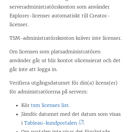
serveradministratörskonton som använder
Explorer-licenser automatiskt till Creator-
licenser.
TSM-administratörskonton kräver inte licenser.
Om licensen som platsadministratören
använder går ut blir kontot olicensierat och det
går inte att logga in.
Verifiera utgångsdatumet för din(a) licens(er)
för administratörerna på servern:
Kör
tsm licenses list
.
Jämför datumet med det datum som visas
(
i
Tableau-kundportalen
.
L
Om portalen inte visar det förväntade