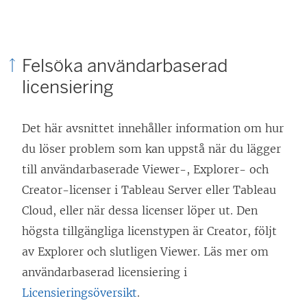
r
f
)
ö
n
Felsöka användarbaserad
s
licensiering
t
e
Det här avsnittet innehåller information om hur
r
du löser problem som kan uppstå när du lägger
)
till användarbaserade
Viewer
-,
Explorer
- och
Creator
-licenser i Tableau Server eller Tableau
Cloud, eller när dessa licenser löper ut. Den
högsta tillgängliga licenstypen är
Creator
, följt
av
Explorer
och slutligen
Viewer
. Läs mer om
användarbaserad licensiering i
Licensieringsöversikt
.