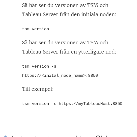
Så här ser du versionen av TSM och
n
Tableau Server från den initiala noden:
s
t
tsm version
e
Så här ser du versionen av TSM och
r
Tableau Server från en ytterligare nod:
)
tsm version -s
https://<inital_node_name>:8850
Till exempel:
tsm version -s https://myTableauHost:8850