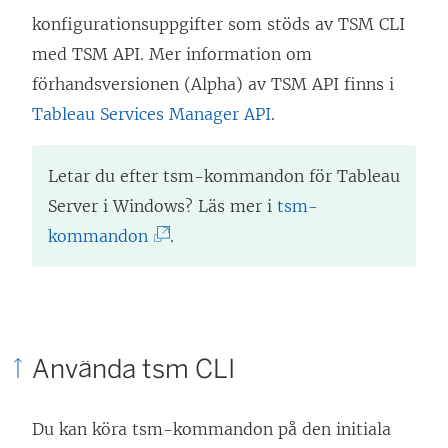
konfigurationsuppgifter som stöds av TSM CLI
med TSM API. Mer information om
förhandsversionen (Alpha) av TSM API finns i
Tableau Services Manager API
.
Letar du efter tsm-kommandon för
Tableau
Server
i Windows? Läs mer i
tsm-
(
kommandon
.
L
ä
n
k
Använda tsm CLI
e
n
Du kan köra tsm-kommandon på den initiala
ö