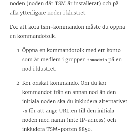
noden (noden där TSM är installerat) och på
p
alla ytterligare noder i klustret.
p
För att köra tsm-kommandon måste du öppna
n
en kommandotolk.
a
s
Öppna en kommandotolk med ett konto
i
som är medlem i gruppen
på en
tsmadmin
e
nod i klustret.
t
t
Kör önskat kommando. Om du kör
n
kommandot från en annan nod än den
y
initiala noden ska du inkludera alternativet
t
för att ange URL:en till den initiala
-s
t
noden med namn (inte IP-adress) och
f
inkludera TSM-porten 8850.
ö