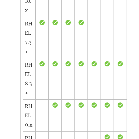
10.
x
RH
EL
7.3
+
RH
EL
8.3
+
RH
EL
9.x
RH