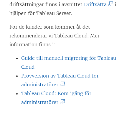
(
driftsättningar finns i avsnittet
Driftsätta
i
L
hjälpen för Tableau Server.
ä
För de kunder som kommer åt det
n
rekommenderar vi
Tableau Cloud
. Mer
k
information finns i:
e
n
Guide till manuell migrering för Tableau
ö
Cloud
p
Provversion av Tableau Cloud för
p
(
administratörer
n
L
Tableau Cloud: Kom igång för
a
ä
(
administratörer
s
n
L
i
k
ä
e
e
n