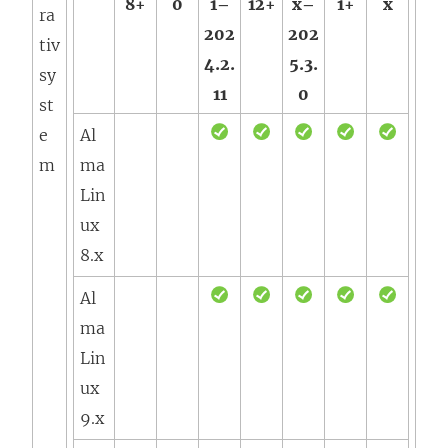
8+
0
1–
12+
x–
1+
x
ra
202
202
tiv
4.2.
5.3.
sy
11
0
st
e
Al
m
ma
Lin
ux
8.x
Al
ma
Lin
ux
9.x