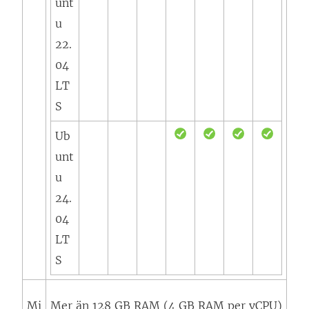
unt
u
22.
04
LT
S
Ub
unt
u
24.
04
LT
S
Mi
Mer än 128 GB RAM (4 GB RAM per vCPU)