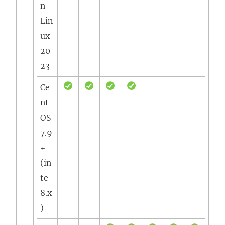
n
Lin
ux
20
23
Ce
nt
OS
7.9
+
(in
te
8.x
)