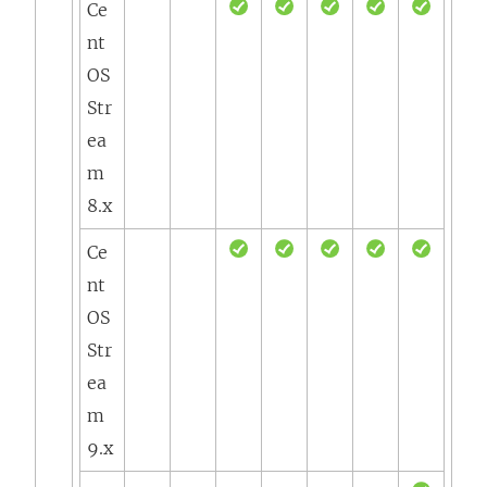
Ce
nt
OS
Str
ea
m
8.x
Ce
nt
OS
Str
ea
m
9.x