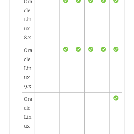
Ora
cle
Lin
ux
8.x
Ora
cle
Lin
ux
9.x
Ora
cle
Lin
ux