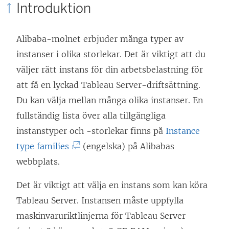
Introduktion
t
n
k
t
ö
e
Alibaba-molnet erbjuder många typer av
n
p
n
instanser i olika storlekar. Det är viktigt att du
y
p
ö
väljer rätt instans för din arbetsbelastning för
t
n
p
att få en lyckad Tableau Server-driftsättning.
t
a
p
Du kan välja mellan många olika instanser. En
f
s
n
fullständig lista över alla tillgängliga
ö
i
a
instanstyper och -storlekar finns på
Instance
n
e
s
(
type families
(engelska) på Alibabas
s
t
i
L
webbplats.
t
t
e
ä
e
n
t
Det är viktigt att välja en instans som kan köra
n
r
y
t
Tableau Server. Instansen måste uppfylla
k
)
t
n
maskinvaruriktlinjerna för Tableau Server
e
t
y