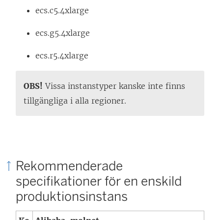
f
ecs.c5.4xlarge
ö
ecs.g5.4xlarge
n
s
ecs.r5.4xlarge
t
e
OBS!
Vissa instanstyper kanske inte finns
r
tillgängliga i alla regioner.
)
Rekommenderade
specifikationer för en enskild
produktionsinstans