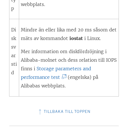
L
webbplats.
p
ä
n
Di
Mindre än eller lika med 20 ms såsom det
k
sk
mäts av kommandot
e
iostat
i Linux.
sv
n
Mer information om diskfördröjning i
ar
ö
Alibaba-molnet och dess relation till IOPS
sti
p
finns i
Storage parameters and
d
p
(
performance test
(engelska) på
n
L
Alibabas webbplats.
a
ä
s
n
i
k
TILLBAKA TILL TOPPEN
e
e
t