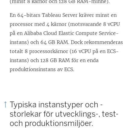
(minst 8 kärnor och 128 GB RAM-minne).
n
f
t
ö
En 64-bitars Tableau Server kräver minst en
ö
t
p
processor med 4 kärnor (motsvarande 8 vCPU
n
f
p
på en Alibaba Cloud Elastic Compute Service-
s
ö
n
instans) och 64 GB RAM. Dock rekommenderas
t
n
a
totalt 8 processorkärnor (16 vCPU på en ECS-
e
s
s
instans) och 128 GB RAM för en enda
r
t
i
produktionsinstans av ECS.
)
e
e
r
t
)
t
Typiska instanstyper och -
n
storlekar för utvecklings-, test-
y
och produktionsmiljöer.
t
t