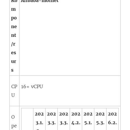
Ko
Alibaba-molnet
m
po
ne
nt
/r
es
ur
s
CP
16+ vCPU
U
202
202
202
202
202
202
202
O
3.1.
3.3.
3.3.
4.2.
5.1.
5.3.
6.2.
pe