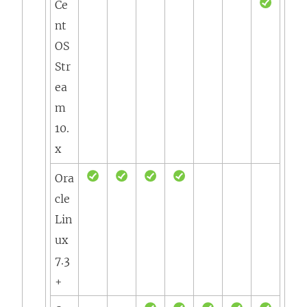
Ce
nt
OS
Str
ea
m
10.
x
Ora
cle
Lin
ux
7.3
+