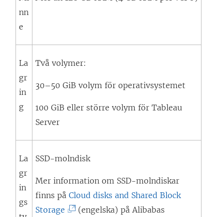
nn
e
La
Två volymer:
gr
30–50 GiB volym för operativsystemet
in
g
100 GiB eller större volym för Tableau
Server
La
SSD-molndisk
gr
Mer information om SSD-molndiskar
in
finns på
Cloud disks and Shared Block
gs
(
Storage
(engelska) på Alibabas
ty