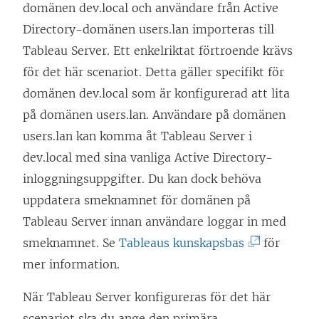
domänen dev.local och användare från Active
Directory-domänen users.lan importeras till
Tableau Server. Ett enkelriktat förtroende krävs
för det här scenariot. Detta gäller specifikt för
domänen dev.local som är konfigurerad att lita
på domänen users.lan. Användare på domänen
users.lan kan komma åt Tableau Server i
dev.local med sina vanliga Active Directory-
inloggningsuppgifter. Du kan dock behöva
uppdatera smeknamnet för domänen på
Tableau Server innan användare loggar in med
(
smeknamnet. Se
Tableaus kunskapsbas
för
L
mer information.
ä
När Tableau Server konfigureras för det här
n
scenariot ska du ange den primära