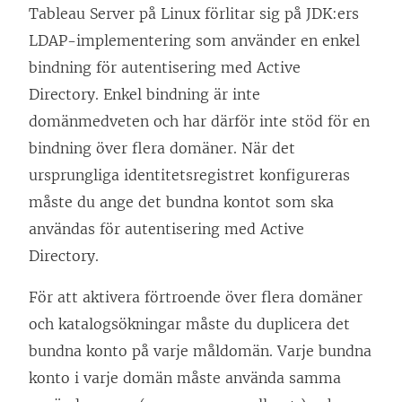
t
Tableau Server på Linux förlitar sig på JDK:ers
t
LDAP-implementering som använder en enkel
f
bindning för autentisering med Active
ö
Directory. Enkel bindning är inte
n
domänmedveten och har därför inte stöd för en
s
bindning över flera domäner. När det
t
ursprungliga identitetsregistret konfigureras
e
måste du ange det bundna kontot som ska
r
användas för autentisering med Active
)
Directory.
För att aktivera förtroende över flera domäner
och katalogsökningar måste du duplicera det
bundna konto på varje måldomän. Varje bundna
konto i varje domän måste använda samma