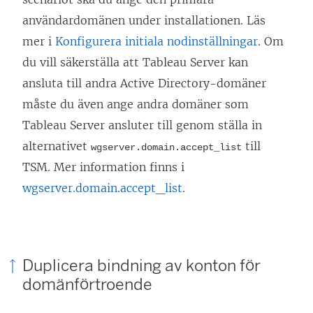
k
användardomänen under installationen. Läs
e
mer i
Konfigurera initiala nodinställningar
. Om
n
du vill säkerställa att Tableau Server kan
ö
ansluta till andra Active Directory-domäner
p
måste du även ange andra domäner som
p
Tableau Server ansluter till genom ställa in
n
alternativet
till
wgserver.domain.accept_list
a
TSM. Mer information finns i
s
wgserver.domain.accept_list
.
i
e
t
t
Duplicera bindning av konton för
n
domänförtroende
y