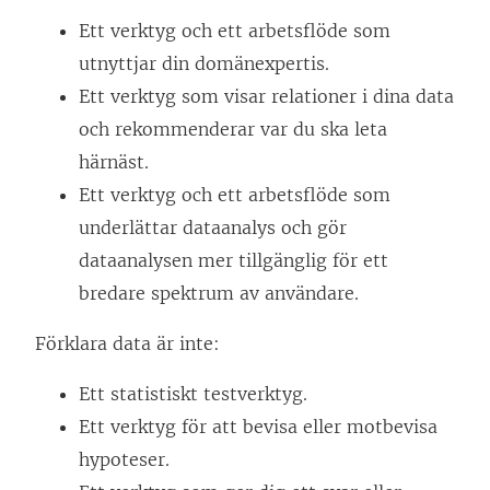
n
p
Ett verktyg och ett arbetsflöde som
a
n
utnyttjar din domänexpertis.
s
a
Ett verktyg som visar relationer i dina data
i
s
och rekommenderar var du ska leta
e
i
härnäst.
t
e
Ett verktyg och ett arbetsflöde som
t
t
underlättar dataanalys och gör
n
t
dataanalysen mer tillgänglig för ett
y
n
bredare spektrum av användare.
t
y
t
t
Förklara data är inte:
f
t
Ett statistiskt testverktyg.
ö
f
Ett verktyg för att bevisa eller motbevisa
n
ö
hypoteser.
s
n