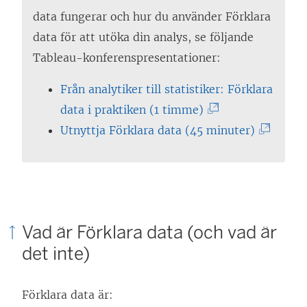
data fungerar och hur du använder Förklara
data för att utöka din analys, se följande
Tableau-konferenspresentationer:
Från analytiker till statistiker: Förklara
(
data i praktiken (1 timme)
L
(
Utnyttja Förklara data (45 minuter)
ä
L
n
ä
k
n
e
k
Vad är Förklara data (och vad är
n
e
det inte)
ö
n
p
ö
p
p
Förklara data är: