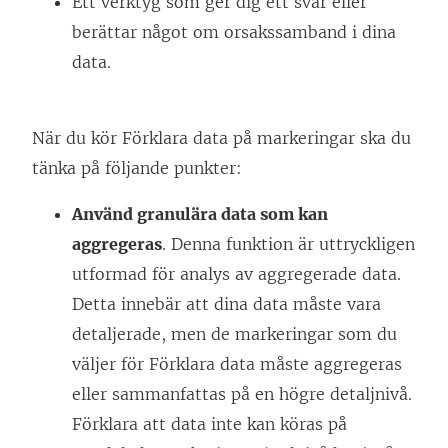
Ett verktyg som ger dig ett svar eller
t
s
berättar något om orsakssamband i dina
e
t
data.
r
e
)
r
)
När du kör Förklara data på markeringar ska du
tänka på följande punkter:
Använd granulära data som kan
aggregeras
. Denna funktion är uttryckligen
utformad för analys av aggregerade data.
Detta innebär att dina data måste vara
detaljerade, men de markeringar som du
väljer för Förklara data måste aggregeras
eller sammanfattas på en högre detaljnivå.
Förklara att data inte kan köras på