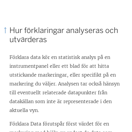
ä
n
k
Hur förklaringar analyseras och
e
utvärderas
n
ö
Förklara data kör en statistisk analys på en
p
instrumentpanel eller ett blad för att hitta
p
utstickande markeringar, eller specifikt på en
n
markering du väljer. Analysen tar också hänsyn
a
till eventuellt relaterade datapunkter från
s
datakällan som inte är representerade i den
i
aktuella vyn.
e
t
Förklara Data förutspår först värdet för en
t