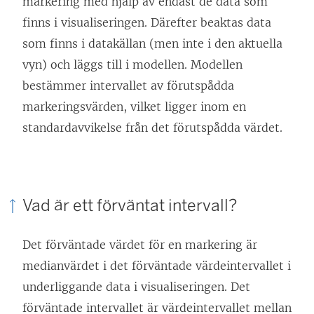
markering med hjälp av endast de data som
n
finns i visualiseringen. Därefter beaktas data
y
som finns i datakällan (men inte i den aktuella
t
vyn) och läggs till i modellen. Modellen
t
bestämmer intervallet av förutspådda
f
markeringsvärden, vilket ligger inom en
ö
standardavvikelse från det förutspådda värdet.
n
s
t
e
Vad är ett förväntat intervall?
r
)
Det förväntade värdet för en markering är
medianvärdet i det förväntade värdeintervallet i
underliggande data i visualiseringen. Det
förväntade intervallet är värdeintervallet mellan