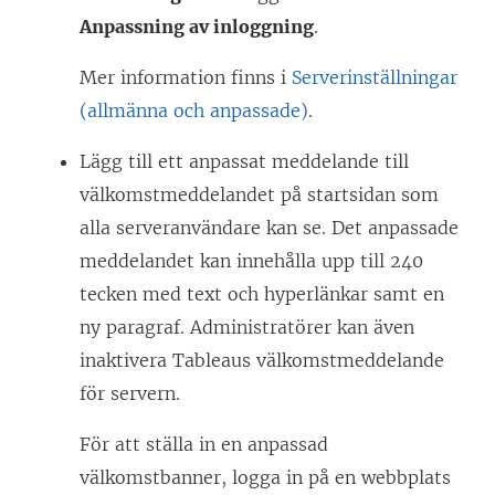
i
Anpassning av inloggning
.
e
t
Mer information finns i
Serverinställningar
t
(allmänna och anpassade)
.
n
Lägg till ett anpassat meddelande till
y
välkomstmeddelandet på startsidan som
t
alla serveranvändare kan se. Det anpassade
t
meddelandet kan innehålla upp till 240
f
tecken med text och hyperlänkar samt en
ö
ny paragraf. Administratörer kan även
n
inaktivera Tableaus välkomstmeddelande
s
för servern.
t
e
För att ställa in en anpassad
r
välkomstbanner, logga in på en webbplats