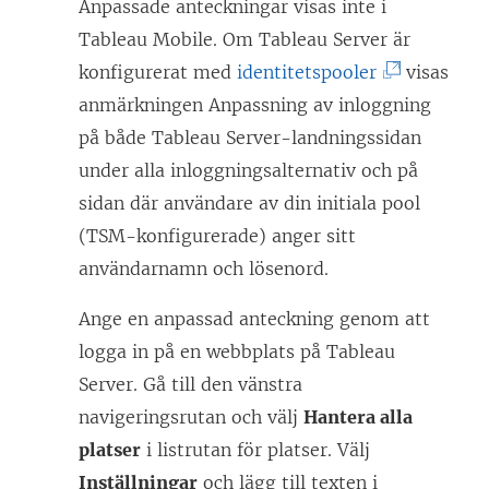
Anpassade anteckningar visas inte i
Tableau Mobile. Om Tableau Server är
(
konfigurerat med
identitetspooler
visas
L
anmärkningen Anpassning av inloggning
ä
på både Tableau Server-landningssidan
n
under alla inloggningsalternativ och på
k
sidan där användare av din initiala pool
e
(TSM-konfigurerade) anger sitt
n
användarnamn och lösenord.
ö
Ange en anpassad anteckning genom att
p
logga in på en webbplats på
Tableau
p
Server
. Gå till den vänstra
n
navigeringsrutan och välj
Hantera alla
a
platser
i listrutan för platser. Välj
s
Inställningar
och lägg till texten i