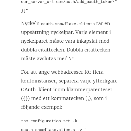
our_server_url.com/auth/add_oauth_token\"
}]"
Nyckeln
tar en
oauth.snowflake.clients
uppsättning nyckelpar. Varje element i
nyckelparet måste vara inkapslat med
dubbla citattecken. Dubbla citattecken
måste avslutas med
.
\"
För att ange webbadresser för flera
kontoinstanser, separera varje ytterligare
OAuth-klient inom klammerparenteser
({}) med ett kommatecken (,), som i
följande exempel:
tsm configuration set -k
oauth.snowflake.clients -v "