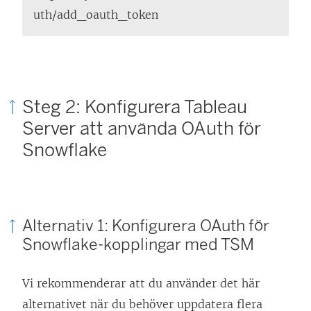
uth/add_oauth_token
t
f
ö
n
Steg 2: Konfigurera Tableau
s
t
Server att använda OAuth för
e
Snowflake
r
)
Alternativ 1: Konfigurera OAuth för
Snowflake-kopplingar med TSM
Vi rekommenderar att du använder det här
alternativet när du behöver uppdatera flera