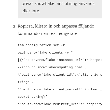
privat Snowflake-anslutning används
eller inte.
Kopiera, klistra in och anpassa följande
kommando i en textredigerare:
tsm configuration set -k
oauth.snowflake.clients -v "
[{\"oauth.snowflake.instance_url\":\"https:
//account.snowflakecomputing.com\",
\"oauth.snowflake.client_id\":\"client_id_s
tring\",
\"oauth.snowflake.client_secret\":\"client_
secret_string\",
\"oauth.snowflake.redirect_uri\":\"http://y