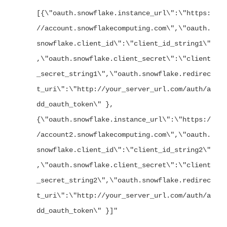
[{\"oauth.snowflake.instance_url\":\"https:
//account.snowflakecomputing.com\",\"oauth.
snowflake.client_id\":\"client_id_string1\"
,\"oauth.snowflake.client_secret\":\"client
_secret_string1\",\"oauth.snowflake.redirec
t_uri\":\"http://your_server_url.com/auth/a
dd_oauth_token\" },
{\"oauth.snowflake.instance_url\":\"https:/
/account2.snowflakecomputing.com\",\"oauth.
snowflake.client_id\":\"client_id_string2\"
,\"oauth.snowflake.client_secret\":\"client
_secret_string2\",\"oauth.snowflake.redirec
t_uri\":\"http://your_server_url.com/auth/a
dd_oauth_token\" }]"