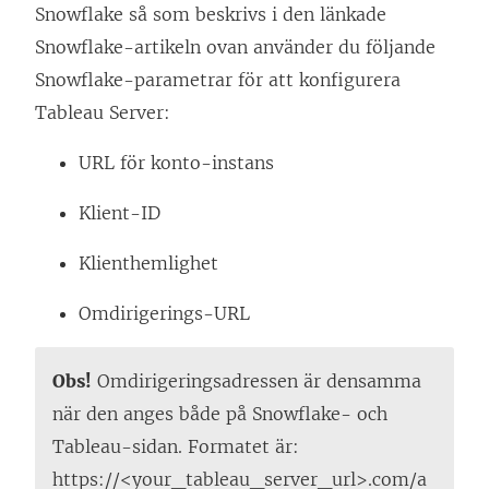
Snowflake så som beskrivs i den länkade
e
Snowflake-artikeln ovan använder du följande
n
Snowflake-parametrar för att konfigurera
ö
Tableau Server
:
p
p
URL för konto-instans
n
Klient-ID
a
s
Klienthemlighet
i
Omdirigerings-URL
e
t
Obs!
Omdirigeringsadressen är densamma
t
när den anges både på Snowflake- och
n
Tableau-sidan. Formatet är:
y
https://<your_tableau_server_url>.com/a
t