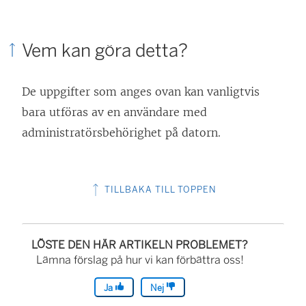
ä
n
Vem kan göra detta?
k
e
De uppgifter som anges ovan kan vanligtvis
n
bara utföras av en användare med
ö
administratörsbehörighet på datorn.
p
p
n
TILLBAKA TILL TOPPEN
a
s
i
LÖSTE DEN HÄR ARTIKELN PROBLEMET?
e
Lämna förslag på hur vi kan förbättra oss!
t
Ja
Nej
t