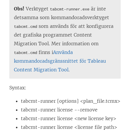
Obs!
Verktyget
är inte
tabcmt-runner.exe
detsamma som kommandoradsverktyget
som används för att konfigurera
tabcmt.cmd
det grafiska programmet
Content
Migration Tool
. Mer information om
finns i
Använda
tabcmt.cmd
kommandoradsgränssnittet för Tableau
Content Migration Tool
.
Syntax:
tabcmt-runner [options] <plan_file.tcmx>
tabcmt-runner license --remove
tabcmt-runner license <new license key>
tabcmt-runner license <license file path>