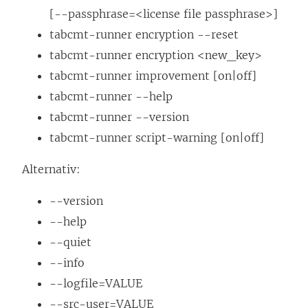
[--passphrase=<license file passphrase>]
tabcmt-runner encryption --reset
tabcmt-runner encryption <new_key>
tabcmt-runner improvement [on|off]
tabcmt-runner --help
tabcmt-runner --version
tabcmt-runner script-warning [on|off]
Alternativ:
--version
--help
--quiet
--info
--logfile=VALUE
--src-user=VALUE