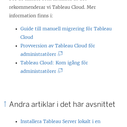
n
rekommenderar vi
Tableau Cloud
. Mer
k
information finns i:
e
n
Guide till manuell migrering för Tableau
ö
Cloud
p
Provversion av Tableau Cloud för
p
(
administratörer
n
L
Tableau Cloud: Kom igång för
a
ä
(
administratörer
s
n
L
i
k
ä
e
e
n
Andra artiklar i det här avsnittet
t
n
k
t
ö
e
Installera Tableau Server lokalt i en
n
p
n