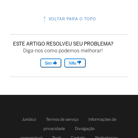
VOLTAR PARA O TOPO
ESTE ARTIGO RESOLVEU SEU PROBLEMA?
Diga-nos como podemos melhorar!
Sim
Não
Jurídico
Termos de serviço
Informações de
privacidade
Divulgação
responsável
Trust
Contato
Preferências