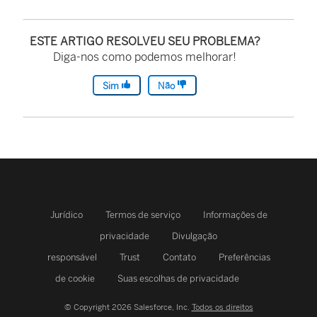
ESTE ARTIGO RESOLVEU SEU PROBLEMA?
Diga-nos como podemos melhorar!
Sim
Não
Jurídico
Termos de serviço
Informações de
privacidade
Divulgação
responsável
Trust
Contato
Preferências
de cookie
Suas escolhas de privacidade
© Copyright 2026 Salesforce, Inc.
Todos os direitos