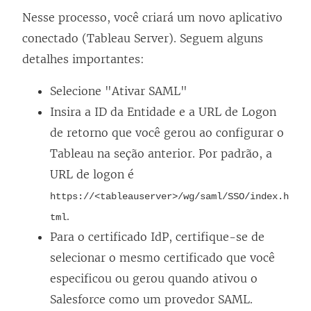
a
r
e
l
Nesse processo, você criará um novo aplicativo
b
e
e
i
conectado (Tableau Server). Seguem alguns
r
e
m
n
detalhes importantes:
e
m
n
k
e
n
o
a
Selecione "Ativar SAML"
m
o
v
b
Insira a ID da Entidade e a URL de Logon
n
v
a
r
de retorno que você gerou ao configurar o
o
a
j
e
Tableau na seção anterior. Por padrão, a
v
j
a
e
URL de logon é
a
a
n
m
https://<tableauserver>/wg/saml/SSO/index.h
j
n
e
n
.
tml
a
e
l
o
Para o certificado IdP, certifique-se de
n
l
a
v
selecionar o mesmo certificado que você
e
a
)
a
especificou ou gerou quando ativou o
l
)
j
Salesforce como um provedor SAML.