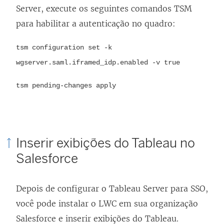
b
Server, execute os seguintes comandos TSM
r
para habilitar a autenticação no quadro:
e
e
tsm configuration set -k
m
wgserver.saml.iframed_idp.enabled -v true
n
tsm pending-changes apply
o
v
a
j
Inserir exibições do Tableau no
a
Salesforce
n
e
Depois de configurar o Tableau Server para SSO,
l
você pode instalar o LWC em sua organização
a
Salesforce e inserir exibições do Tableau.