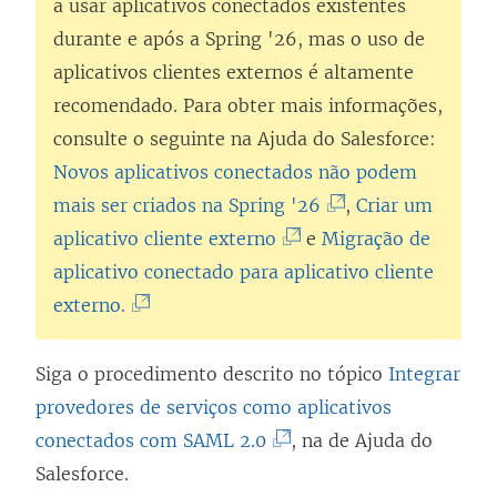
e
a usar aplicativos conectados existentes
m
durante e após a Spring '26, mas o uso de
n
aplicativos clientes externos é altamente
o
recomendado. Para obter mais informações,
v
consulte o seguinte na Ajuda do Salesforce:
a
Novos aplicativos conectados não podem
j
(
mais ser criados na Spring '26
,
Criar um
a
(
O
aplicativo cliente externo
e
Migração de
n
O
l
aplicativo conectado para aplicativo cliente
e
(
l
i
externo.
l
O
i
n
a
l
n
k
Siga o procedimento descrito no tópico
Integrar
)
i
k
a
provedores de serviços como aplicativos
n
a
b
(
conectados com SAML 2.0
, na de Ajuda do
k
b
r
O
Salesforce.