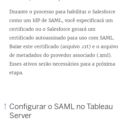
O
Durante o processo para habilitar o Salesforce
l
como um IdP de SAML, você especificará um
i
certificado ou o Salesforce gerará um
n
certificado autoassinado para uso com SAML.
k
Baixe este certificado (arquivo .crt) e o arquivo
a
de metadados do provedor associado (.xml).
b
Esses ativos serão necessários para a próxima
r
etapa.
e
e
m
n
Configurar o SAML no Tableau
o
Server
v
a