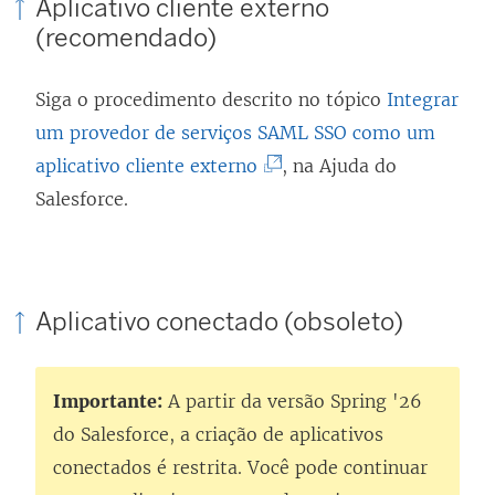
Aplicativo cliente externo
(recomendado)
Siga o procedimento descrito no tópico
Integrar
um provedor de serviços SAML SSO como um
(
aplicativo cliente externo
, na Ajuda do
O
Salesforce.
l
i
n
Aplicativo conectado (obsoleto)
k
a
b
Importante:
A partir da versão Spring '26
r
do Salesforce, a criação de aplicativos
e
conectados é restrita. Você pode continuar