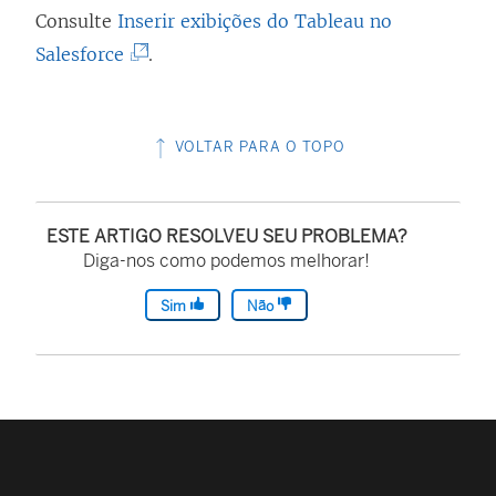
)
Consulte
Inserir exibições do Tableau no
(
Salesforce
.
O
l
VOLTAR PARA O TOPO
i
n
k
ESTE ARTIGO RESOLVEU SEU PROBLEMA?
a
Diga-nos como podemos melhorar!
b
Sim
Não
r
e
e
m
n
o