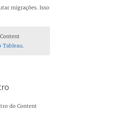
utar migrações. Isso
o
Content
o Tableau
.
tro
tro do
Content