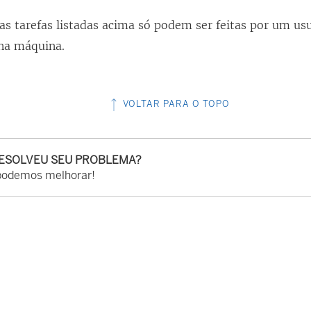
k
s tarefas listadas acima só podem ser feitas por um us
a
na máquina.
b
r
e
VOLTAR PARA O TOPO
e
m
n
RESOLVEU SEU PROBLEMA?
o
podemos melhorar!
v
a
j
a
n
e