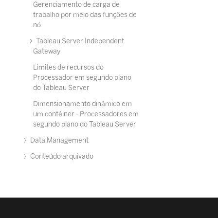
Gerenciamento de carga de
trabalho por meio das funções de
nó
Tableau Server Independent
Gateway
Limites de recursos do
Processador em segundo plano
do Tableau Server
Dimensionamento dinâmico em
um contêiner - Processadores em
segundo plano do Tableau Server
Data Management
Conteúdo arquivado