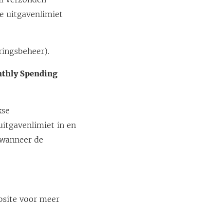
e uitgavenlimiet
w
v
e
ringsbeheer).
n
s
thly Spending
t
e
kse
r
itgavenlimiet in en
g
 wanneer de
e
o
p
e
bsite voor meer
n