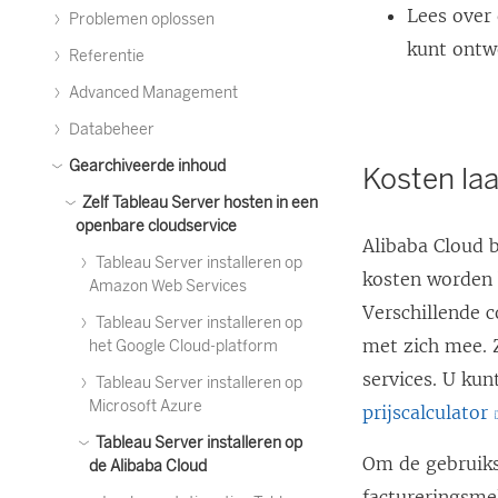
Lees over
Problemen oplossen
kunt ontw
Referentie
Advanced Management
Databeheer
Gearchiveerde inhoud
Kosten la
Zelf Tableau Server hosten in een
openbare cloudservice
Alibaba Cloud b
Tableau Server installeren op
kosten worden b
Amazon Web Services
Verschillende 
Tableau Server installeren op
met zich mee. 
het Google Cloud-platform
services. U ku
Tableau Server installeren op
Microsoft Azure
(
prijscalculator
Tableau Server installeren op
Om de gebruiks
de Alibaba Cloud
i
factureringsme