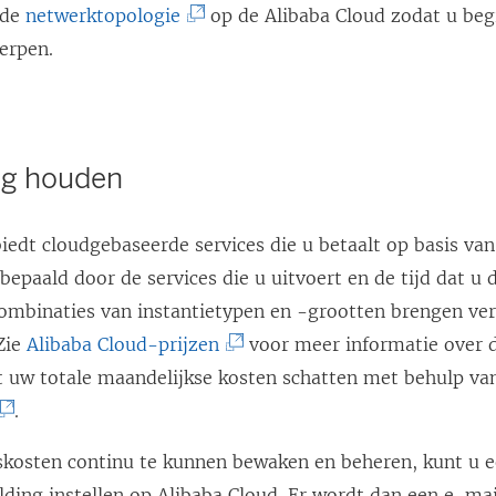
w
(
 de
netwerktopologie
op de Alibaba Cloud zodat u beg
s
r
u
e
o
L
erpen.
t
d
w
u
r
i
e
t
v
w
d
n
r
i
e
v
t
k
g
n
n
e
ag houden
i
w
e
e
s
n
n
o
o
e
t
s
iedt cloudgebaseerde services die u betaalt op basis van
e
r
p
n
e
t
epaald door de services die u uitvoert en de tijd dat u 
e
d
e
n
r
e
combinaties van instantietypen en -grootten brengen ver
n
t
n
i
g
r
(
Zie
Alibaba Cloud-prijzen
voor meer informatie over d
n
i
d
e
e
g
L
nt uw totale maandelijkse kosten schatten met behulp v
i
n
)
u
o
e
i
.
e
e
w
p
o
L
n
u
e
v
e
p
kosten continu te kunnen bewaken en beheren, kunt u 
k
w
n
e
n
e
lding instellen op Alibaba Cloud. Er wordt dan een e-ma