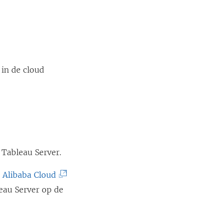
in de cloud
Tableau Server.
(
n Alibaba Cloud
L
eau Server op de
i
n