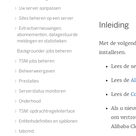
Uw server aanpassen
Sites beheren op een server
Inleiding
Extractvernieuwingen,
abonnementen, datagestuurde
meldingen en statistieken
Met de volgend
Backgrounder-jobs beheren
installeren.
TSM-jobs beheren
Lees de s
Beheerweergaven
Lees de
A
Prestaties
Serverstatus monitoren
Lees de
Co
Onderhoud
Als u nieu
TSM: opdrachtregelinterface
om vertro
Entiteitsdefinities en sjablonen
Alibaba C
tabcmd