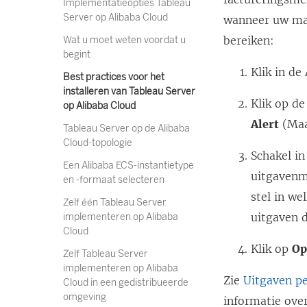
Implementatieopties Tableau
Server op Alibaba Cloud
wanneer uw maa
k
bereiken:
Wat u moet weten voordat u
begint
Klik in d
Best practices voor het
r
installeren van Tableau Server
Klik op d
op Alibaba Cloud
Alert
(Maa
Tableau Server op de Alibaba
t
Cloud-topologie
i
Schakel i
Een Alibaba ECS-instantietype
uitgavenm
en -formaat selecteren
e
stel in w
Zelf één Tableau Server
e
uitgaven d
implementeren op Alibaba
Cloud
Klik op
Op
Zelf Tableau Server
implementeren op Alibaba
i
Zie
Uitgaven pe
Cloud in een gedistribueerde
e
omgeving
informatie ove