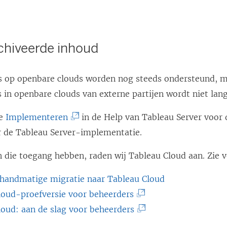
rchiveerde inhoud
 op openbare clouds worden nog steeds ondersteund, m
in openbare clouds van externe partijen wordt niet lang
(
te
Implementeren
in de Help van Tableau Server voor 
L
r de Tableau Server-implementatie.
i
n die toegang hebben, raden wij
Tableau Cloud
aan. Zie v
n
k
 handmatige migratie naar Tableau Cloud
w
(
loud-proefversie voor beheerders
o
L
(
loud: aan de slag voor beheerders
r
i
L