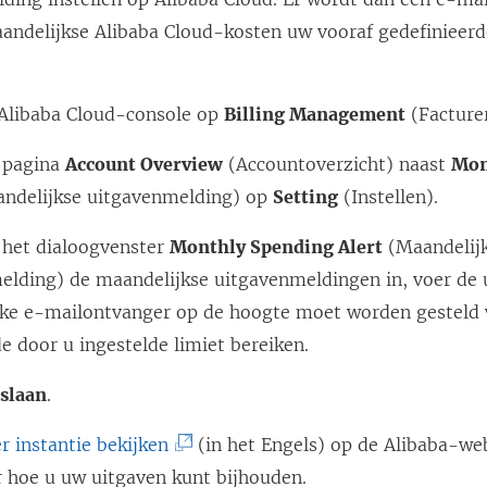
n
w
v
n
n
d
n
ndelijkse Alibaba Cloud-kosten uw vooraf gedefinieerd
o
e
i
s
)
d
w
r
n
e
t
)
o
d
s
e Alibaba Cloud-console op
u
Billing Management
(Facture
e
t
t
w
r
e pagina
Account Overview
(Accountoverzicht) naast
Mon
d
i
e
v
g
ndelijkse uitgavenmelding) op
Setting
(Instellen).
n
r
e
e
e
g
n
n het dialoogvenster
Monthly Spending Alert
(Maandelij
o
n
e
e
s
elding) de maandelijkse uitgavenmeldingen in, voer de u
p
n
o
t
elke e-mailontvanger op de hoogte moet worden gesteld
e
n
p
e
e door u ingestelde limiet bereiken.
n
n
i
e
r
d
slaan
.
n
e
n
g
)
u
d
e
(
r instantie bekijken
(in het Engels) op de Alibaba-we
w
)
o
L
r hoe u uw uitgaven kunt bijhouden.