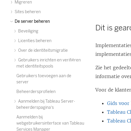
Migreren
Sites beheren
De server beheren
Dit is gea
Beveiliging
Licenties beheren
Implementaties
Over de identiteitsmigratie
implementaties 
Gebruikers inrichten en verifiëren
met identiteitspools
Zie het gedeel
Gebruikers toevoegen aan de
informatie ove
server
Voor de klante
Beheerdersprofielen
Aanmelden bij Tableau Server-
Gids voor
beheerderspagina's
Tableau C
Aanmelden bij
Tableau C
webgebruikersinterface van Tableau
Services Manager