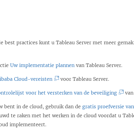
d
n
i
t
k
n
i
w
k
n
o
w
e best practices kunt u Tableau Server met meer gemak 
e
r
o
e
d
r
n
t
d
ectie
Uw implementatie plannen
van Tableau Server.
n
i
t
i
(
libaba Cloud-vereisten
voor Tableau Server.
n
i
e
L
e
n
(
ntrolelijst voor het versterken van de beveiliging
van 
u
i
e
e
L
w
n
n
e
w bent in de cloud, gebruik dan de
gratis proefversie va
i
v
k
n
n
uwd te raken met het werken in de cloud voordat u Tabl
n
e
w
i
n
loud implementeert.
k
n
o
e
i