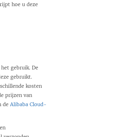
rijpt hoe u deze
k
w
o
r
d
t
i
 het gebruik. De
n
deze gebruikt.
e
schillende kosten
e
e prijzen van
n
an de
Alibaba Cloud-
n
i
een
e
il verzonden
u