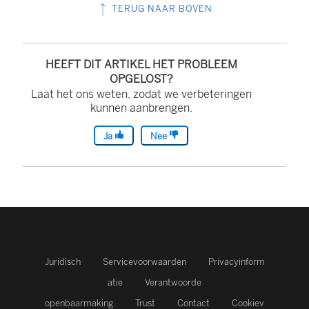
TERUG NAAR BOVEN
HEEFT DIT ARTIKEL HET PROBLEEM
OPGELOST?
Laat het ons weten, zodat we verbeteringen
kunnen aanbrengen.
Ja
Nee
Juridisch
Servicevoorwaarden
Privacyinform
atie
Verantwoorde
openbaarmaking
Trust
Contact
Cookiev