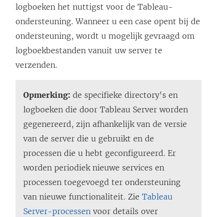
t
logboeken het nuttigst voor de Tableau-
i
ondersteuning. Wanneer u een case opent bij de
n
ondersteuning, wordt u mogelijk gevraagd om
e
logboekbestanden vanuit uw server te
e
verzenden.
n
n
Opmerking:
de specifieke directory's en
i
logboeken die door Tableau Server worden
e
gegenereerd, zijn afhankelijk van de versie
u
van de server die u gebruikt en de
w
processen die u hebt geconfigureerd. Er
v
worden periodiek nieuwe services en
e
processen toegevoegd ter ondersteuning
n
van nieuwe functionaliteit. Zie
Tableau
s
Server-processen
voor details over