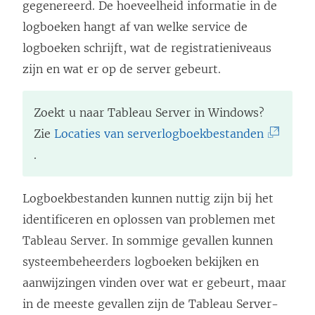
gegenereerd. De hoeveelheid informatie in de
logboeken hangt af van welke service de
logboeken schrijft, wat de registratieniveaus
zijn en wat er op de server gebeurt.
Zoekt u naar
Tableau Server
in Windows?
(
Zie
Locaties van serverlogboekbestanden
L
.
i
n
Logboekbestanden kunnen nuttig zijn bij het
k
identificeren en oplossen van problemen met
w
Tableau Server. In sommige gevallen kunnen
o
systeembeheerders logboeken bekijken en
r
aanwijzingen vinden over wat er gebeurt, maar
d
in de meeste gevallen zijn de Tableau Server-