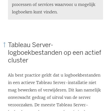
t
processen of services waarvoor u mogelijk
e
logboeken kunt vinden.
r
g
e
o
Tableau Server-
p
logboekbestanden op een actief
e
cluster
n
d
Als best practice geldt dat u logboekbestanden
)
in een actieve Tableau Server-installatie niet
mag bewerken of verwijderen. Dit kan namelijk
onverwacht gedrag of uitval van de server
veroorzaken. De meeste Tableau Server-