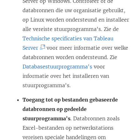
Server op Windows. Controleer of de
databronnen die uw organisatie gebruikt,
op Linux worden ondersteund en installeer
alle vereiste stuurprogramma's. Zie de
Technische specificaties van Tableau
(
Server
voor meer informatie over welke
L
databronnen worden ondersteund. Zie
i
Databasestuurprogramma's
voor
n
informatie over het installeren van
k
stuurprogramma's.
w
Toegang tot op bestanden gebaseerde
o
databronnen op gedeelde
r
stuurprogramma's
. Databronnen zoals
d
Excel-bestanden op netwerkstations
t
vereisen speciale handelingen om