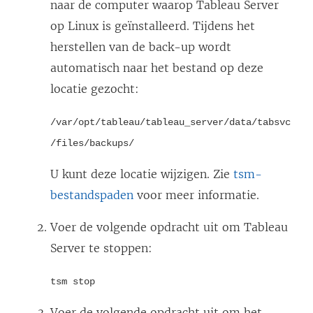
naar de computer waarop Tableau Server
s
op Linux is geïnstalleerd. Tijdens het
t
herstellen van de back-up wordt
e
automatisch naar het bestand op deze
r
locatie gezocht:
g
e
/var/opt/tableau/tableau_server/data/tabsvc
o
/files/backups/
p
U kunt deze locatie wijzigen. Zie
tsm-
e
bestandspaden
voor meer informatie.
n
d
Voer de volgende opdracht uit om Tableau
)
Server te stoppen:
tsm stop
Voer de volgende opdracht uit om het