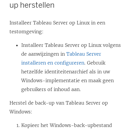
up herstellen
d
t
Installeer Tableau Server op Linux in een
i
testomgeving:
n
e
Installeer Tableau Server op Linux volgens
e
de aanwijzingen in
Tableau Server
n
installeren en configureren
. Gebruik
n
hetzelfde identiteitenarchief als in uw
i
Windows-implementatie en maak geen
e
gebruikers of inhoud aan.
u
w
Herstel de back-up van Tableau Server op
v
Windows:
e
Kopieer het Windows-back-upbestand
n