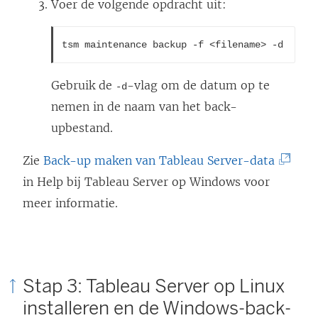
Voer de volgende opdracht uit:
tsm maintenance backup -f <filename> -d
Gebruik de
-vlag om de datum op te
-d
nemen in de naam van het back-
upbestand.
(
Zie
Back-up maken van Tableau Server-data
L
in Help bij Tableau Server op Windows voor
i
meer informatie.
n
k
w
Stap 3: Tableau Server op Linux
o
installeren en de Windows-back-
r