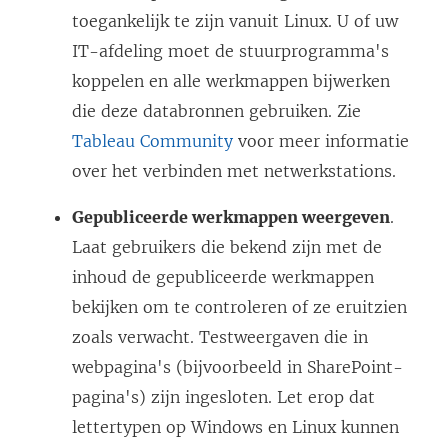
i
toegankelijk te zijn vanuit Linux. U of uw
n
IT-afdeling moet de stuurprogramma's
e
koppelen en alle werkmappen bijwerken
e
die deze databronnen gebruiken. Zie
n
Tableau Community
voor meer informatie
n
over het verbinden met netwerkstations.
i
e
Gepubliceerde werkmappen weergeven
.
u
Laat gebruikers die bekend zijn met de
w
inhoud de gepubliceerde werkmappen
v
bekijken om te controleren of ze eruitzien
e
zoals verwacht. Testweergaven die in
n
webpagina's (bijvoorbeeld in SharePoint-
s
pagina's) zijn ingesloten. Let erop dat
t
lettertypen op Windows en Linux kunnen