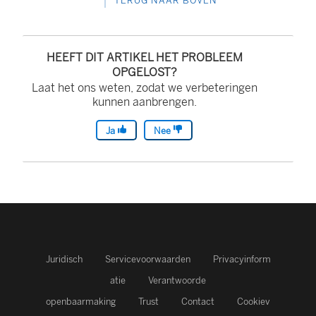
TERUG NAAR BOVEN
HEEFT DIT ARTIKEL HET PROBLEEM
OPGELOST?
Laat het ons weten, zodat we verbeteringen
kunnen aanbrengen.
Ja
Nee
Juridisch
Servicevoorwaarden
Privacyinform
atie
Verantwoorde
openbaarmaking
Trust
Contact
Cookiev