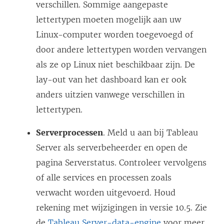
e
verschillen. Sommige aangepaste
r
lettertypen moeten mogelijk aan uw
g
Linux-computer worden toegevoegd of
e
door andere lettertypen worden vervangen
o
als ze op Linux niet beschikbaar zijn. De
p
lay-out van het dashboard kan er ook
e
anders uitzien vanwege verschillen in
n
lettertypen.
d
Serverprocessen
. Meld u aan bij Tableau
)
Server als serverbeheerder en open de
pagina Serverstatus. Controleer vervolgens
of alle services en processen zoals
verwacht worden uitgevoerd. Houd
rekening met wijzigingen in versie 10.5. Zie
de
Tableau Server-data-engine
voor meer