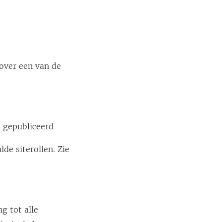
e
r
g
e
o
over een van de
p
e
n
d
t gepubliceerd
)
lde siterollen. Zie
g tot alle