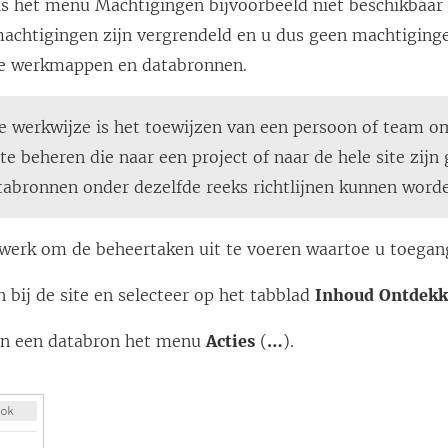
s het menu Machtigingen bijvoorbeeld niet beschikbaar i
machtigingen zijn vergrendeld en u dus geen machtiginge
le werkmappen en databronnen.
e werkwijze is het toewijzen van een persoon of team om
e beheren die naar een project of naar de hele site zijn
atabronnen onder dezelfde reeks richtlijnen kunnen wor
e werk om de beheertaken uit te voeren waartoe u toegan
 bij de site en selecteer op het tabblad
Inhoud
Ontdek
 in een databron het menu
Acties
(
…
).