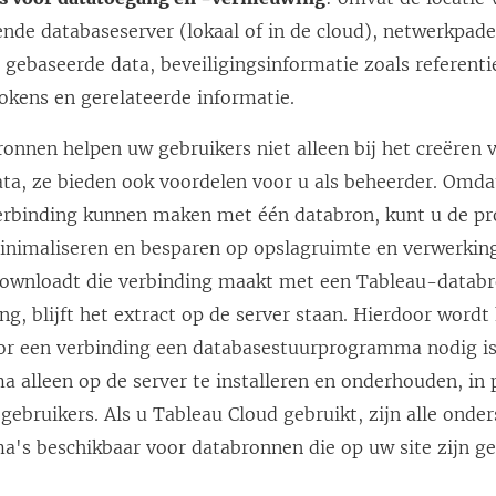
ende databaseserver (lokaal of in de cloud), netwerkpad
gebaseerde data, beveiligingsinformatie zoals referenti
okens en gerelateerde informatie.
onnen helpen uw gebruikers niet alleen bij het creëren 
ta, ze bieden ook voordelen voor u als beheerder. Omd
binding kunnen maken met één databron, kunt u de pro
nimaliseren en besparen op opslagruimte en verwerking
ownloadt die verbinding maakt met een Tableau-datab
ng, blijft het extract op de server staan. Hierdoor word
oor een verbinding een databasestuurprogramma nodig is
alleen op de server te installeren en onderhouden, in p
ebruikers. Als u Tableau Cloud gebruikt, zijn alle onde
's beschikbaar voor databronnen die op uw site zijn ge