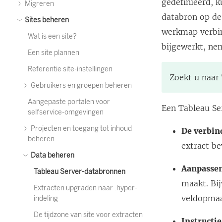
gedefinieerd, 
Migreren
databron op de
Sites beheren
werkmap verbi
Wat is een site?
bijgewerkt, ne
Een site plannen
Referentie site-instellingen
Zoekt u naar
Gebruikers en groepen beheren
Aangepaste portalen voor
Een
Tableau Se
selfservice-omgevingen
Projecten en toegang tot inhoud
De verbin
beheren
extract b
Data beheren
Aanpasse
Tableau Server-databronnen
maakt. Bi
Extracten upgraden naar .hyper-
veldopmaa
indeling
De tijdzone van site voor extracten
Instructi