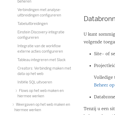
beheren
Verbindingen met analyse-
uitbreidingen configureren
Databronn
Tabeluitbreidingen
Einstein Discovery-integratie
U kunt sommige
configureren
volgende toega
Integratie van de workflow
externe acties configureren
Site- of s
Tableau integreren met Slack
Projectlei
Creators: Verbinding maken met
data op het web
Volledige 
Initiële SQL uitvoeren
Beheer op
Flows op het web maken en
hiermee werken
Databron
Weergaven op het web maken en
Tenzij u een si
hiermee werken