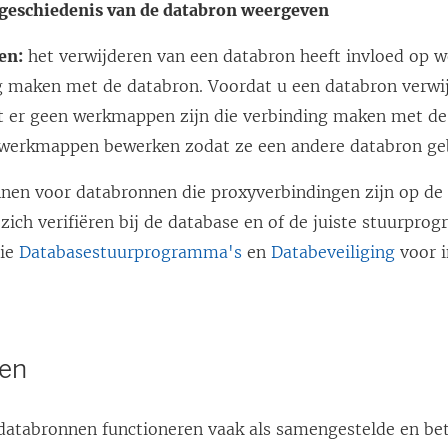
egeschiedenis van de databron weergeven
en:
het verwijderen van een databron heeft invloed op 
g maken met de databron. Voordat u een databron verwi
t er geen werkmappen zijn die verbinding maken met de
 werkmappen bewerken zodat ze een andere databron ge
nen voor databronnen die proxyverbindingen zijn op de 
zich verifiëren bij de database en of de juiste stuurpro
Zie
Databasestuurprogramma's
en
Databeveiliging
voor i
gen
databronnen functioneren vaak als samengestelde en b