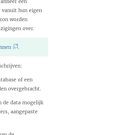
Wanneer een
 vanuit hun eigen
bron worden
zigingen over.
(
onnen
.
L
i
schrijven:
n
database of een
k
den overgebracht.
w
o
an de data mogelijk
r
ters, aangepaste
d
t
van de