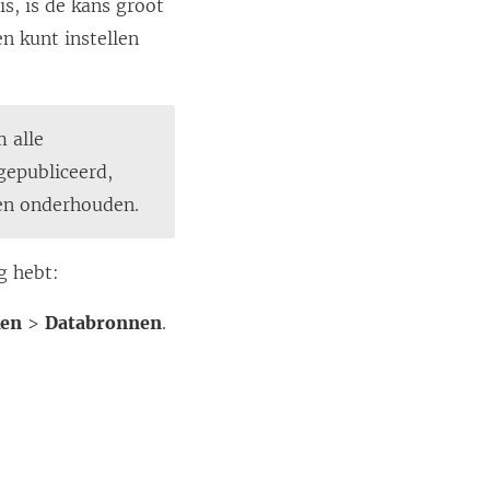
s, is de kans groot
n kunt instellen
 alle
 gepubliceerd,
den onderhouden.
g hebt:
ken
>
Databronnen
.