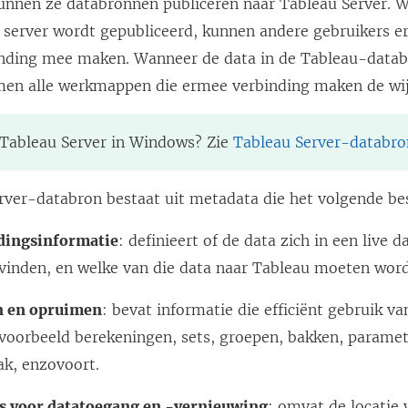
kunnen ze databronnen publiceren naar
Tableau Server
. 
 server wordt gepubliceerd, kunnen andere gebruikers er
nding mee maken. Wanneer de data in de Tableau-data
men alle werkmappen die ermee verbinding maken de wij
Tableau Server
in Windows? Zie
Tableau Server-databr
rver
-databron bestaat uit metadata die het volgende be
dingsinformatie
: definieert of de data zich in een live 
evinden, en welke van die data naar Tableau moeten wor
n en opruimen
: bevat informatie die efficiënt gebruik v
jvoorbeeld berekeningen, sets, groepen, bakken, parame
k, enzovoort.
es voor datatoegang en -vernieuwing
: omvat de locatie 