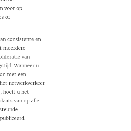
i
en voor op
n
es of
e
e
n
van consistente en
n
at meerdere
i
liferatie van
e
stijd. Wanneer u
u
ron met een
w
t het netwerkverkeer
v
, hoeft u het
e
laats van op alle
n
rsteunde
s
publiceerd.
t