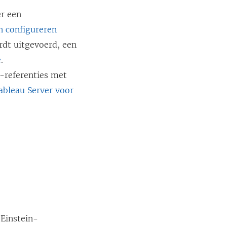
er een
n configureren
rdt uitgevoerd, een
e
.
-referenties met
ableau Server voor
 Einstein-