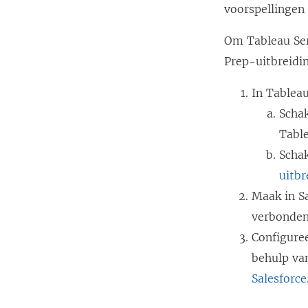
voorspellingen 
Om Tableau Ser
Prep-uitbreidi
In Tableau
Scha
Table
Schak
uitbr
Maak in Sa
verbonden
Configure
behulp va
Salesforc