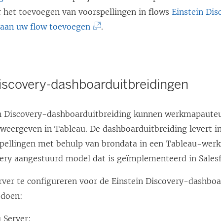
n
e
L
r het toevoegen van voorspellingen in flows
Einstein Dis
e
e
i
(
 aan uw flow toevoegen
.
e
n
n
L
n
n
k
i
n
i
w
n
Discovery-dashboarduitbreidingen
i
e
o
k
e
u
r
w
n Discovery-dashboarduitbreiding kunnen werkmapauteu
u
w
d
o
weergeven in Tableau. De dashboarduitbreiding levert in
w
v
t
r
pellingen met behulp van brondata in een Tableau-wer
v
e
i
d
very aangestuurd model dat is geïmplementeerd in Salesf
e
n
n
t
n
s
e
i
ver te configureren voor de Einstein Discovery-dashbo
s
t
e
n
 doen:
t
e
n
e
e
r
 Server:
n
e