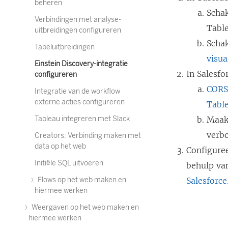
beheren
Scha
Verbindingen met analyse-
Tabl
uitbreidingen configureren
Schak
Tabeluitbreidingen
visua
Einstein Discovery-integratie
In Salesfo
configureren
CORS 
Integratie van de workflow
externe acties configureren
Tabl
Tableau integreren met Slack
Maak 
verb
Creators: Verbinding maken met
data op het web
Configure
Initiële SQL uitvoeren
behulp va
Flows op het web maken en
Salesforc
hiermee werken
Weergaven op het web maken en
hiermee werken