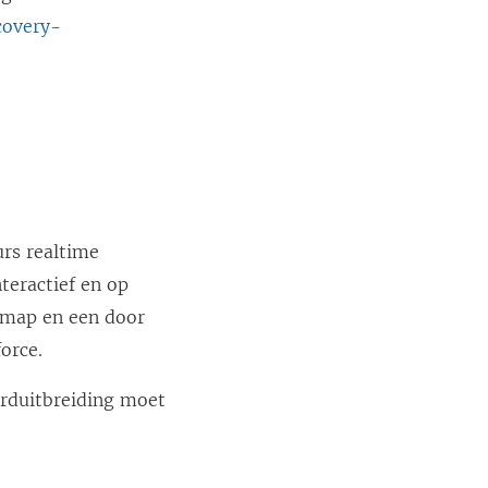
covery-
rs realtime
teractief en op
kmap en een door
orce.
arduitbreiding moet