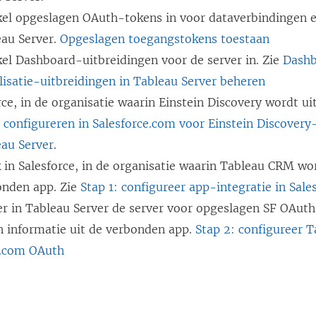
r
g
kel opgeslagen OAuth-tokens in voor dataverbindingen e
i
n
g
e
eau Server.
e
Opgeslagen toegangstokens toestaan
n
e
o
el Dashboard-uitbreidingen voor de server in. Zie
u
i
Dashb
o
p
lisatie-uitbreidingen in Tableau Server beheren
w
e
p
e
rce, in de organisatie waarin Einstein Discovery wordt u
v
u
e
n
configureren in Salesforce.com voor Einstein Discovery-
e
w
n
d
eau Server
n
.
v
d
)
in Salesforce, in de organisatie waarin Tableau CRM wo
s
e
)
onden app. Zie
t
Stap 1: configureer app-integratie in Sale
n
er in Tableau Server de server voor opgeslagen SF OAuth
e
s
n informatie uit de verbonden app.
r
t
Stap 2: configureer T
e.com OAuth
g
e
e
r
o
g
p
e