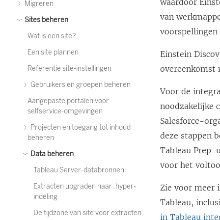
waardoor Einst
Migreren
van werkmappen
Sites beheren
voorspellingen 
Wat is een site?
Een site plannen
Einstein Disco
overeenkomst
Referentie site-instellingen
Gebruikers en groepen beheren
Voor de integra
Aangepaste portalen voor
noodzakelijke c
selfservice-omgevingen
Salesforce-orga
Projecten en toegang tot inhoud
deze stappen b
beheren
Tableau Prep-u
Data beheren
voor het voltoo
Tableau Server-databronnen
Extracten upgraden naar .hyper-
Zie voor meer 
indeling
Tableau, inclu
De tijdzone van site voor extracten
in Tableau int