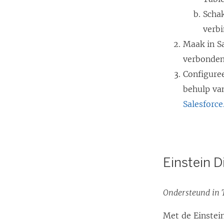
Schak
verbi
Maak in Sa
verbonden
Configure
behulp va
Salesforc
Einstein D
Ondersteund in T
Met de Einstei