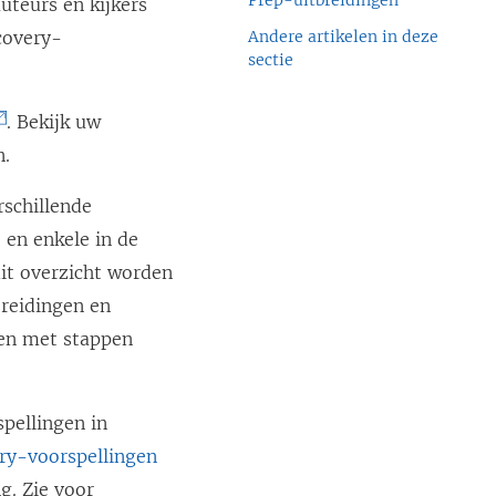
Prep-uitbreidingen
uteurs en kijkers
covery-
Andere artikelen in deze
sectie
. Bekijk uw
n.
rschillende
 en enkele in de
dit overzicht worden
reidingen en
pen met stappen
pellingen in
ery-voorspellingen
g. Zie voor