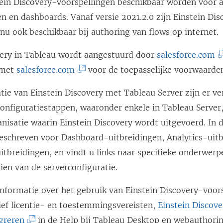
ein Discovery-voorspellingen beschikbaar worden voor a
 en dashboards. Vanaf versie 2021.2.0 zijn Einstein Dis
nu ook beschikbaar bij authoring van flows op internet.
(
very in Tableau wordt aangestuurd door
salesforce.com
(
L
 met
salesforce.com
voor de toepasselijke voorwaarde
L
i
tie van Einstein Discovery met Tableau Server zijn er ve
i
n
onfiguratiestappen, waaronder enkele in Tableau Server,
n
k
nisatie waarin Einstein Discovery wordt uitgevoerd. In 
k
w
eschreven voor Dashboard-uitbreidingen, Analytics-uitb
w
o
itbreidingen, en vindt u links naar specifieke onderwer
o
r
ien van de serverconfiguratie.
r
d
d
t
informatie over het gebruik van Einstein Discovery-voors
t
i
sief licentie- en toestemmingsvereisten,
Einstein Discov
i
n
(
egreren
in de Help bij Tableau Desktop en webauthorin