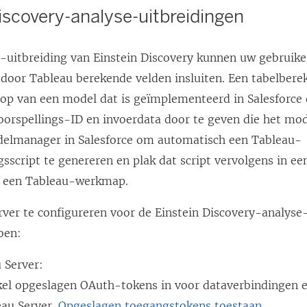
iscovery-analyse-uitbreidingen
e
o
n
p
-uitbreiding van Einstein Discovery kunnen uw gebruike
d
e
 door Tableau berekende velden insluiten. Een tabelbere
)
n
 op van een model dat is geïmplementeerd in Salesforce
d
oorspellings-ID en invoerdata door te geven die het mod
)
elmanager in Salesforce om automatisch een Tableau-
sscript te genereren en plak dat script vervolgens in e
n een Tableau-werkmap.
ver te configureren voor de Einstein Discovery-analyse
oen:
 Server:
kel opgeslagen OAuth-tokens in voor dataverbindingen e
eau Server.
Opgeslagen toegangstokens toestaan