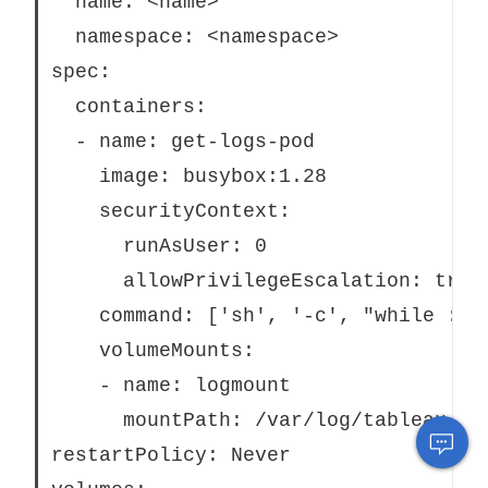
  name: <name>
  namespace: <namespace>
spec:
  containers:
  - name: get-logs-pod
    image: busybox:1.28
    securityContext:
      runAsUser: 0
      allowPrivilegeEscalation: true
    command: ['sh', '-c', "while :; 
    volumeMounts:
    - name: logmount
      mountPath: /var/log/tableau

restartPolicy: Never