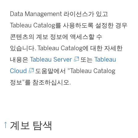
Data Management 라이선스가 있고
Tableau Catalog를 사용하도록 설정한 경우
콘텐츠의 계보 정보에 액세스할 수
있습니다.
Tableau Catalog
에 대한 자세한
(
내용은
Tableau Server
또는
Tableau
(
링
Cloud
도움말에서 "Tableau Catalog
링
크
정보"를 참조하십시오.
크
가
가
새
새
창
계보 탐색
창
에