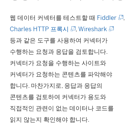
(
웹 데이터 커넥터를 테스트할 때
Fiddler
,
(
(
링
Charles HTTP 프록시
,
Wireshark
링
링
크
등과 같은 도구를 사용하여 커넥터가
크
크
가
수행하는 요청과 응답을 검토합니다.
가
가
새
커넥터가 요청을 수행하는 사이트와
새
새
창
커넥터가 요청하는 콘텐츠를 파악해야
창
창
에
합니다. 마찬가지로, 응답과 응답의
에
에
서
콘텐츠를 검토하여 커넥터가 용도와
서
서
열
직접적인 관련이 없는 데이터나 코드를
열
열
림
읽지 않는지 확인해야 합니다.
림
림
)