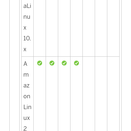
aLi
nu
x
10.
x
A
m
az
on
Lin
ux
2