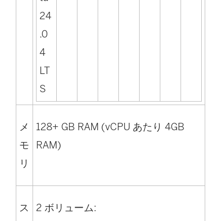
24
.0
4
LT
S
メ
128+ GB RAM (vCPU あたり 4GB
モ
RAM)
リ
ス
2 ボリューム: