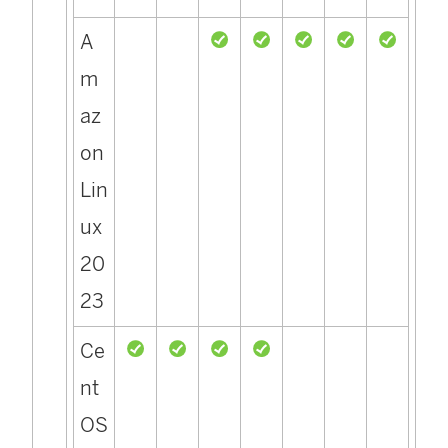
A
m
az
on
Lin
ux
20
23
Ce
nt
OS