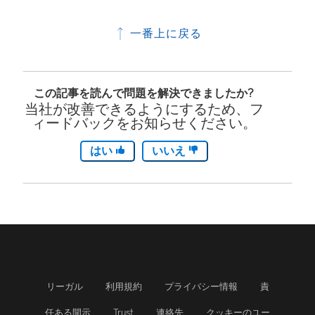
開
い
く
一番上に戻る
ウ
)
ィ
ン
この記事を読んで問題を解決できましたか?
当社が改善できるようにするため、フ
ド
ィードバックをお知らせください。
ウ
はい
いいえ
で
リ
ン
ク
が
リーガル
利用規約
プライバシー情報
責
開
任ある開示
Trust
連絡先
クッキーのユー