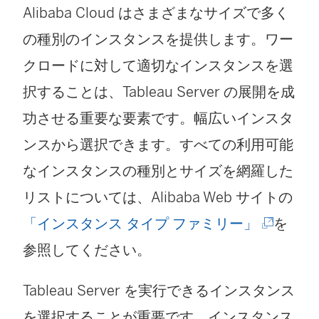
Alibaba Cloud はさまざまなサイズで多く
)
ウ
ド
の種別のインスタンスを提供します。ワー
で
ウ
クロードに対して適切なインスタンスを選
リ
で
択することは、Tableau Server の展開を成
ン
リ
功させる重要な要素です。幅広いインスタ
ク
ン
ンスから選択できます。すべての利用可能
が
ク
なインスタンスの種別とサイズを網羅した
開
が
リストについては、Alibaba Web サイトの
く
開
(
「インスタンス タイプ ファミリー」
を
)
く
新
参照してください。
)
し
Tableau Server を実行できるインスタンス
い
を選択することが重要です。インスタンス