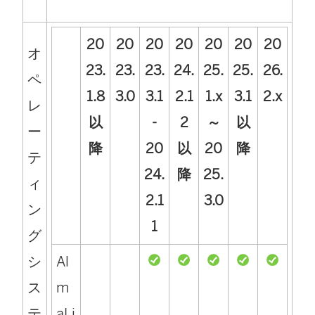
20
20
20
20
20
20
20
オ
23.
23.
23.
24.
25.
25.
26.
ペ
1.8
3.0
3.1
2.1
1.x
3.1
2.x
レ
以
-
2
～
以
ー
降
20
以
20
降
テ
24.
降
25.
ィ
2.1
3.0
ン
1
グ
シ
Al
ス
m
テ
aLi