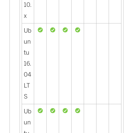
10.
x
Ub
un
tu
16.
04
LT
S
Ub
un