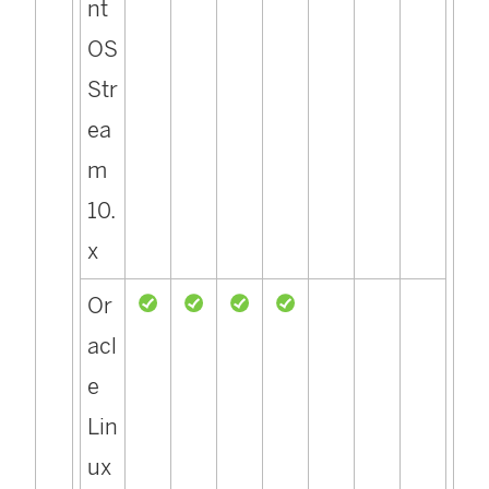
nt
OS
Str
ea
m
10.
x
Or
acl
e
Lin
ux