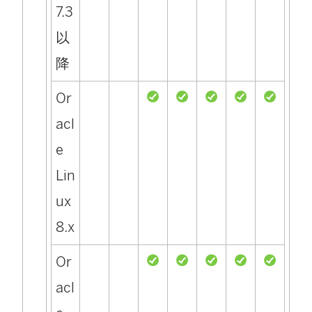
7.3
以
降
Or
acl
e
Lin
ux
8.x
Or
acl