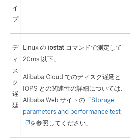
し
イ
い
プ
ウ
ィ
デ
Linux の
iostat
コマンドで測定して
ン
ィ
20ms 以下。
ド
ス
ウ
Alibaba Cloud でのディスク遅延と
ク
で
IOPS との関連性の詳細については、
遅
リ
Alibaba Web サイトの
「Storage
延
ン
(
parameters and performance test」
ク
新
を参照してください。
が
し