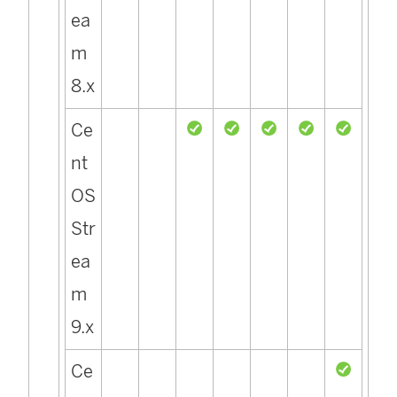
ea
m
8.x
Ce
nt
OS
Str
ea
m
9.x
Ce