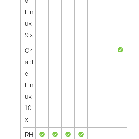
e
Lin
ux
9.x
Or
acl
e
Lin
ux
10.
x
RH