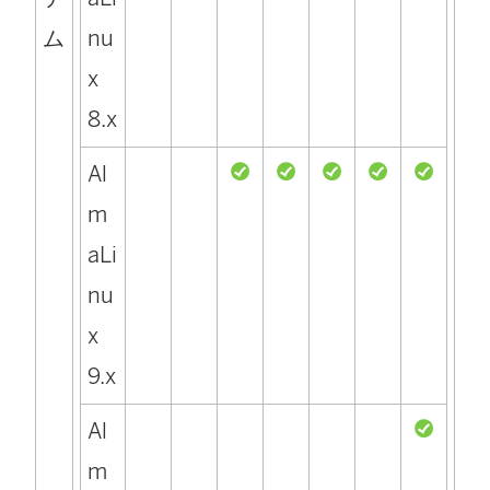
ム
nu
x
8.x
Al
m
aLi
nu
x
9.x
Al
m