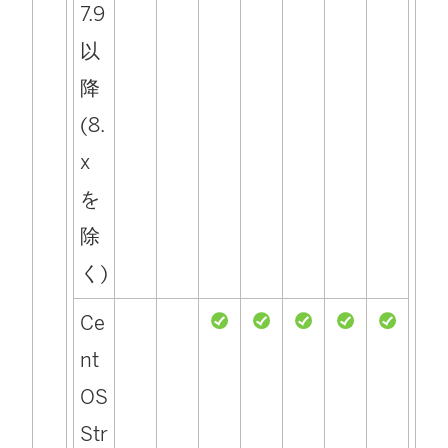
7.9
以
降
(8.
x
を
除
く)
Ce
nt
OS
Str