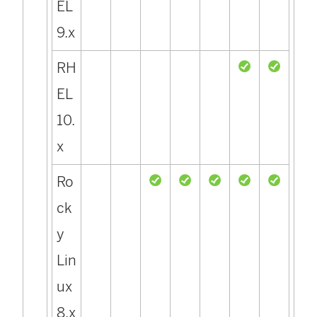
EL
9.x
RH
EL
10.
x
Ro
ck
y
Lin
ux
8.x