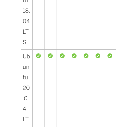
tu
18.
04
LT
S
Ub
un
tu
20
.0
4
LT