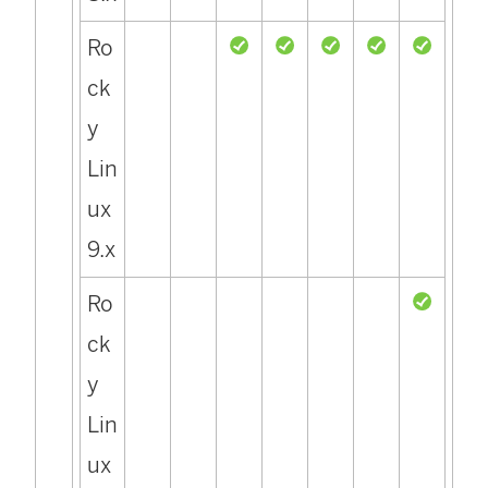
Ro
ck
y
Lin
ux
9.x
Ro
ck
y
Lin
ux