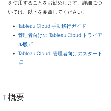
を使用することをお勧めします。詳細につ
ウ
いては、以下を参照してください。
ィ
ン
Tableau Cloud 手動移行ガイド
ド
管理者向けの Tableau Cloud トライア
ウ
(
ル版
で
新
(
Tableau Cloud: 管理者向けのスタート
リ
し
新
ン
い
し
ク
ウ
い
が
ィ
ウ
概要
開
ン
ィ
く
ド
ン