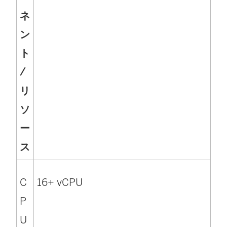
ネ
ン
ト
/
リ
ソ
ー
ス
C
16+ vCPU
P
U