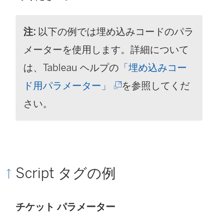
し
注:
以下の例では埋め込みコードのパラ
い
メーターを使用します。詳細について
ウ
は、Tableau ヘルプの
「埋め込みコー
ィ
(
ド用パラメーター」
を参照してくだ
ン
新
さい。
ド
し
ウ
い
で
ウ
リ
Script タグの例
ィ
ン
ン
ク
チケット パラメーター
ド
が