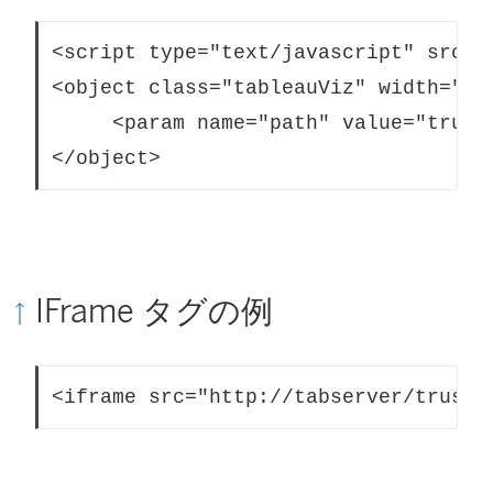
<script type="text/javascript" src="
<object class="tableauViz" width="90
     <param name="path" value="trust
</object> 
IFrame タグの例
<iframe src="http://tabserver/truste