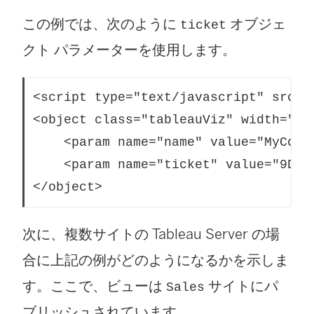
ウ
開
この例では、次のように
オブジェ
ticket
で
く
クト パラメーターを使用します。
リ
)
ン
<script type="text/javascript" src="
ク
<object class="tableauViz" width="80
    <param name="name" value="MyCoSal
が
    <param name="ticket" value="9D1O
開
</object> 
く
)
次に、複数サイトの Tableau Server の場
合に上記の例がどのようになるかを示しま
す。ここで、ビューは
サイトにパ
Sales
ブリッシュされています。