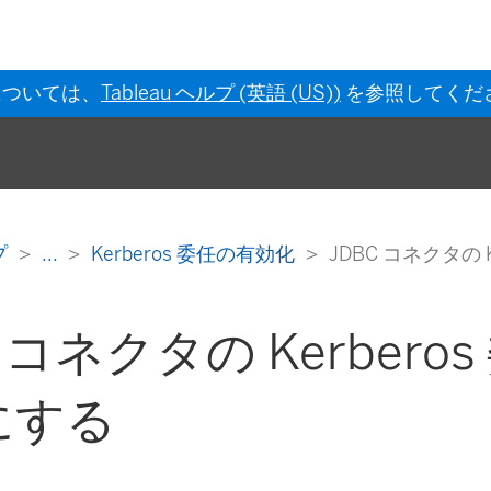
については、
Tableau ヘルプ (英語 (US))
を参照してくだ
ルプ
...
Kerberos 委任の有効化
JDBC コネクタの 
C コネクタの Kerbero
にする