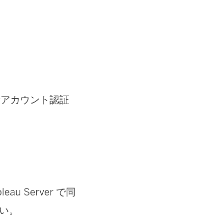
 実行アカウント認証
u Server で同
い。