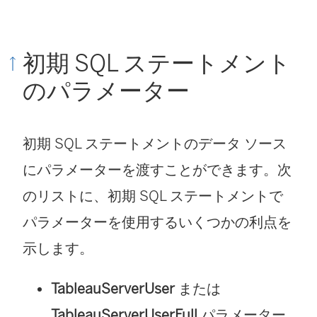
い
ウ
初期 SQL ステートメント
ィ
のパラメーター
ン
ド
初期 SQL ステートメントのデータ ソース
ウ
にパラメーターを渡すことができます。次
で
のリストに、初期 SQL ステートメントで
リ
パラメーターを使用するいくつかの利点を
ン
示します。
ク
が
TableauServerUser
または
開
TableauServerUserFull
パラメーター