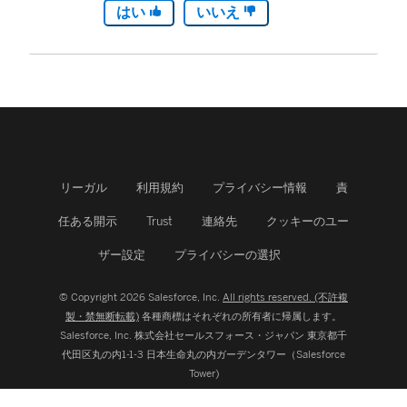
はい
いいえ
リーガル
利用規約
プライバシー情報
責
任ある開示
Trust
連絡先
クッキーのユー
ザー設定
プライバシーの選択
© Copyright 2026 Salesforce, Inc.
All rights reserved. (不許複
製・禁無断転載)
各種商標はそれぞれの所有者に帰属します。
Salesforce, Inc.
株式会社セールスフォース・ジャパン 東京都千
代田区丸の内1-1-3 日本生命丸の内ガーデンタワー（Salesforce
Tower)