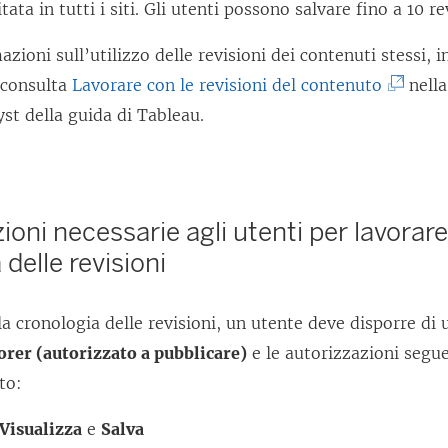
itata in tutti i siti. Gli utenti possono salvare fino a 10 re
azioni sull’utilizzo delle revisioni dei contenuti stessi, in
(
 consulta
Lavorare con le revisioni del contenuto
nella
I
st della guida di Tableau.
l
c
o
ioni necessarie agli utenti per lavorare
l
 delle revisioni
l
e
la cronologia delle revisioni, un utente deve disporre di u
g
orer (autorizzato a pubblicare)
e le autorizzazioni segue
a
to:
m
e
Visualizza
e
Salva
n