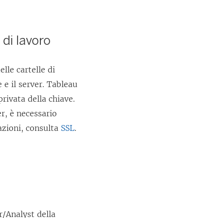
 di lavoro
elle cartelle di
 e il server.
Tableau
rivata della chiave.
er
, è necessario
azioni, consulta
SSL
.
r/Analyst della