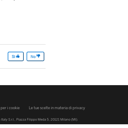
Sì
No
per i cookie
Le tue scelte in materia di privacy
Italy S.r.l., Piazza Filippo Meda 5, 20121 Milano (MI).