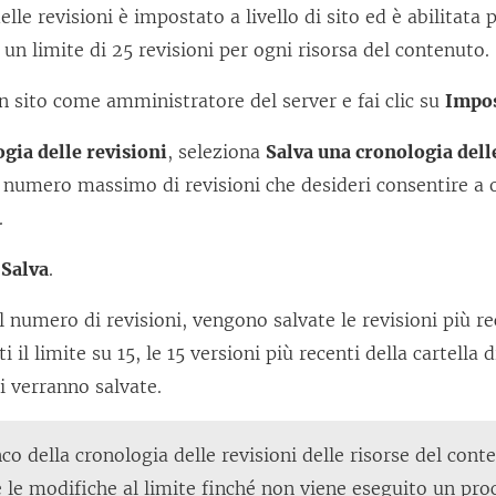
elle revisioni è impostato a livello di sito ed è abilitata
u
 un limite di 25 revisioni per ogni risorsa del contenuto.
n
a
n sito come amministratore del server e fai clic su
Impos
n
gia delle revisioni
, seleziona
Salva una cronologia dell
u
 numero massimo di revisioni che desideri consentire a o
o
.
v
a
u
Salva
.
f
l numero di revisioni, vengono salvate le revisioni più re
i
il limite su 15, le 15 versioni più recenti della cartella d
n
ti verranno salvate.
e
s
nco della cronologia delle revisioni delle risorse del con
t
le modifiche al limite finché non viene eseguito un proc