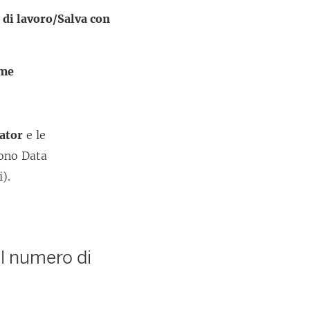
a di lavoro/Salva con
ome
ator
e le
dono Data
i).
il numero di