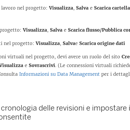
t
i lavoro nel progetto:
Visualizza
,
Salva
e
Scarica cartell
o
v
 progetto:
Visualizza
,
Salva
e
Scarica flusso/Pubblica c
i
e
ti nel progetto:
Visualizza
,
Salva
e
Scarica origine dati
n
oni virtuali nel progetto, devi avere un ruolo del sito
Cre
e
Visualizza
e
Sovrascrivi
. (Le connessioni virtuali richie
a
Consulta
Informazioni su Data Management
per i dettagl
p
e
r
t
a cronologia delle revisioni e impostare 
o
consentite
i
n