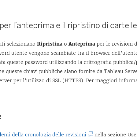
er l’anteprima e il ripristino di cartelle
nti selezionano
Ripristina
o
Anteprima
per le revisioni d
word utente vengono scambiate tra il browser dell’utente
fa queste password utilizzando la crittografia pubblica/p
he queste chiavi pubbliche siano fornite da
Tableau Serv
server per l’utilizzo di SSL (HTTPS). Per maggiori inform
e
(
lemi della cronologia delle revisioni
nella sezione Use