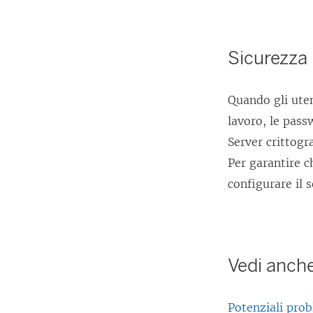
Sicurezza p
Quando gli ute
lavoro, le pass
Server
crittogra
Per garantire c
configurare il 
Vedi anch
Potenziali prob