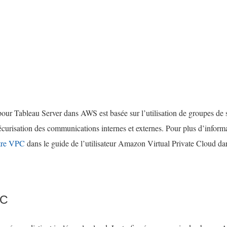
t
r
r
e
e
)
)
 pour Tableau Server dans AWS est basée sur l’utilisation de groupes 
curisation des communications internes et externes. Pour plus d’inform
otre VPC
dans le guide de l’utilisateur Amazon Virtual Private Cloud d
PC