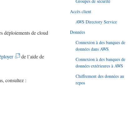
Groupes de sécurité
Accès client
AWS Directory Service
Données
des déploiements de cloud
Connexion à des banques de
données dans AWS
(
ployer
de l’aide de
Connexion à des banques de
L
données extérieures à AWS
e
Chiffrement des données au
s, consultez :
repos
l
i
e
n
s
’