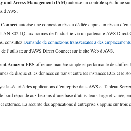
u
n
ty and Access Management (IAM)
autorise un contrôle spécifique sur 
n
e
tés d’AWS.
e
n
 Connect
autorise une connexion réseau dédiée depuis un réseau d’entr
n
o
LAN 802.1Q aux normes de l’industrie via un partenaire AWS Direct 
o
u
ns, consultez
Demande de connexions transversales à des emplacement
u
v
e de l’utilisateur d’AWS Direct Connect sur le site Web d’AWS.
v
e
e
l
ment Amazon EBS
offre une manière simple et performante de chiffrer
l
l
umes de disque et les données en transit entre les instances EC2 et le s
l
e
er la sécurité des applications d’entreprise dans AWS et Tableau Serve
e
f
de bord réponde aux besoins d’une base d’utilisateurs large et variée, en
f
e
s et externes. La sécurité des applications d’entreprise s’appuie sur troi
e
n
n
ê
ê
t