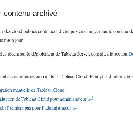
n contenu archivé
r des cloud publics continuent d’être pris en charge, mais le contenu 
us mis à jour.
plus récent sur le déploiement de Tableau Server, consultez la section
Dé
ui ont accès, nous recommandons
Tableau Cloud
. Pour plus d’information
ration manuelle de Tableau Cloud
(
aluation de Tableau Cloud pour administrateur
(
L
d : Premiers pas pour l’administrateur
L
e
e
l