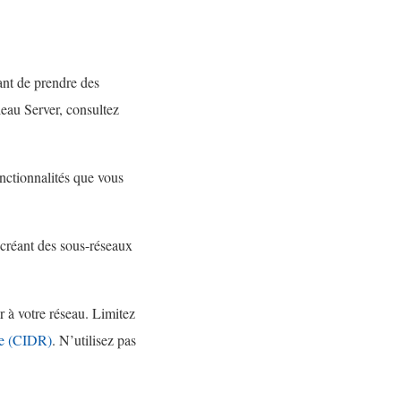
o
u
v
ant de prendre des
r
leau Server, consultez
e
d
a
onctionnalités que vous
n
s
u
 créant des sous-réseaux
n
e
er à votre réseau. Limitez
n
se (CIDR)
. N’utilisez pas
o
u