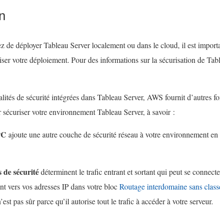
l
i
on
i
e
e
n
z de déployer Tableau Server localement ou dans le cloud, il est import
n
s
ser votre déploiement. Pour des informations sur la sécurisation de Tab
s
’
’
o
o
u
alités de sécurité intégrées dans Tableau Server, AWS fournit d’autres f
u
v
r sécuriser votre environnement Tableau Server, à savoir :
v
r
PC
ajoute une autre couche de sécurité réseau à votre environnement en
r
e
e
d
d
a
 de sécurité
déterminent le trafic entrant et sortant qui peut se connect
a
n
rant vers vos adresses IP dans votre bloc
Routage interdomaine sans clas
n
s
’est pas sûr parce qu’il autorise tout le trafic à accéder à votre serveur.
s
u