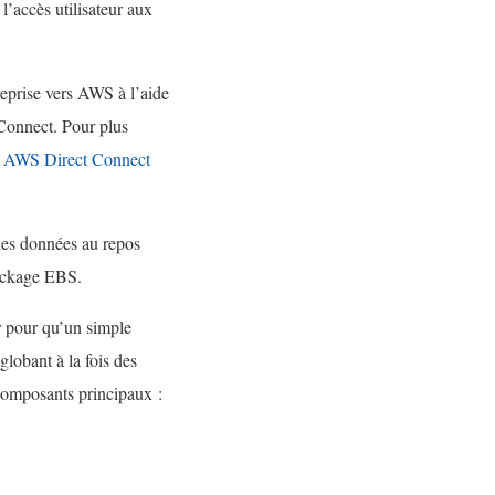
v
l’accès utilisateur aux
e
l
eprise vers AWS à l’aide
l
Connect. Pour plus
e
s AWS Direct Connect
f
e
n
 les données au repos
ê
tockage EBS.
t
r pour qu’un simple
r
globant à la fois des
e
s composants principaux :
)