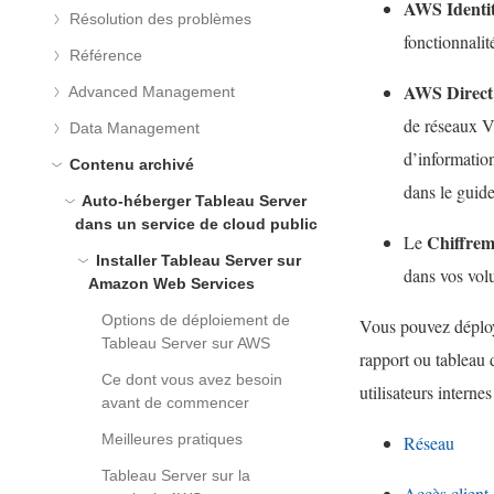
AWS Identi
Résolution des problèmes
fonctionnali
Référence
AWS Direct
Advanced Management
de réseaux V
Data Management
d’informatio
Contenu archivé
dans le guid
Auto-héberger Tableau Server
dans un service de cloud public
Chiffre
Le
Installer Tableau Server sur
dans vos vol
Amazon Web Services
Options de déploiement de
Vous pouvez déploy
Tableau Server sur AWS
rapport ou tableau 
Ce dont vous avez besoin
utilisateurs interne
avant de commencer
Meilleures pratiques
Réseau
Tableau Server sur la
Accès client