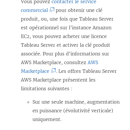
r
Vous pouvez
contacter le service
e
ê
u
e
(
commercial
pour obtenir une clé
l
t
n
d
L
produit, ou, une fois que Tableau Server
l
r
e
a
e
est opérationnel sur l’instance Amazon
e
e
n
n
l
EC2, vous pouvez acheter une licence
f
)
o
s
i
Tableau Server
et activer la clé produit
e
u
u
e
associée. Pour plus d’informations sur
n
v
n
n
AWS Marketplace, consultez
AWS
ê
e
e
s
(
Marketplace
. Les offres Tableau Server
t
l
n
’
L
AWS Marketplace présentent les
r
l
o
o
e
limitations suivantes :
e
e
u
u
l
)
f
Sur une seule machine, augmentation
v
v
i
e
en puissance (évolutivité verticale)
e
r
e
n
uniquement.
l
e
n
ê