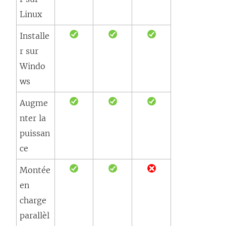
e
ê
Linux
n
t
ê
r
Installe
t
e
r sur
r
)
Windo
e
ws
)
Augme
nter la
puissan
ce
Montée
en
charge
parallèl