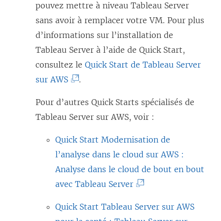
e
pouvez mettre à niveau Tableau Server
l
sans avoir à remplacer votre VM. Pour plus
i
d’informations sur l’installation de
e
Tableau Server à l’aide de Quick Start,
n
consultez le
Quick Start de Tableau Server
(
s
sur AWS
.
L
’
Pour d’autres Quick Starts spécialisés de
e
o
Tableau Server sur AWS, voir :
l
u
i
v
Quick Start Modernisation de
e
r
l’analyse dans le cloud sur AWS :
n
e
Analyse dans le cloud de bout en bout
s
d
(
avec Tableau Server
’
a
L
Quick Start Tableau Server sur AWS
o
n
e