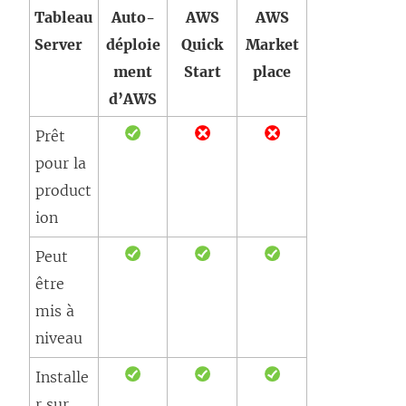
a
s
Tableau
Auto-
AWS
AWS
l
n
u
Server
déploie
Quick
Market
l
s
n
ment
Start
place
e
u
e
d’AWS
f
n
n
e
Prêt
e
o
n
pour la
n
u
ê
product
o
v
t
ion
u
e
r
v
l
Peut
e
e
l
être
)
l
e
mis à
l
f
niveau
e
e
Installe
f
n
r sur