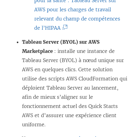
pour la santé : Tableau Server sur
u
s
l
AWS pour les charges de travail
v
u
i
relevant du champ de compétences
r
n
e
(
de l’HIPAA
e
e
n
L
d
n
s
Tableau Server (BYOL) sur AWS
e
a
o
’
Marketplace
: installe une instance de
l
n
u
o
Tableau Server (BYOL) à nœud unique sur
i
s
v
u
AWS en quelques clics. Cette solution
e
u
e
v
utilise des scripts AWS CloudFormation qui
n
n
l
r
déploient Tableau Server au lancement,
s
e
l
e
afin de mieux s’aligner sur le
’
n
e
d
fonctionnement actuel des Quick Starts
o
o
f
a
AWS et d’assurer une expérience client
u
u
e
n
uniforme.
v
v
n
s