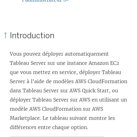
v
L
l
r
e
i
e
l
e
Introduction
d
i
n
a
e
s
Vous pouvez déployer automatiquement
n
n
’
Tableau Server sur une instance Amazon EC2
s
s
o
que vous mettez en service, déployer Tableau
u
’
u
Server à l’aide de modèles AWS CloudFormation
n
o
v
dans Tableau Server sur AWS Quick Start, ou
e
u
r
déployer Tableau Server sur AWS en utilisant un
n
v
e
modèle AWS CloudFormation sur AWS
o
r
d
Marketplace. Le tableau suivant montre les
u
e
a
différences entre chaque option.
v
d
n
e