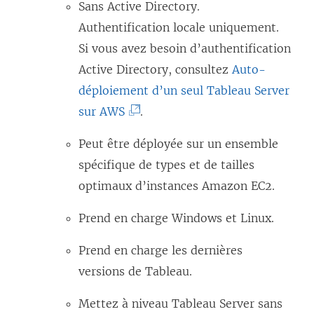
l
d
s
Sans Active Directory.
t
e
a
’
Authentification locale uniquement.
r
f
n
o
Si vous avez besoin d’authentification
e
e
s
u
Active Directory, consultez
Auto-
)
n
u
v
déploiement d’un seul Tableau Server
ê
n
r
(
sur AWS
.
t
e
e
L
Peut être déployée sur un ensemble
r
n
d
e
spécifique de types et de tailles
e
o
a
l
optimaux d’instances Amazon EC2.
)
u
n
i
v
s
e
Prend en charge Windows et Linux.
e
u
n
Prend en charge les dernières
l
n
s
versions de Tableau.
l
e
’
e
n
o
Mettez à niveau Tableau Server sans