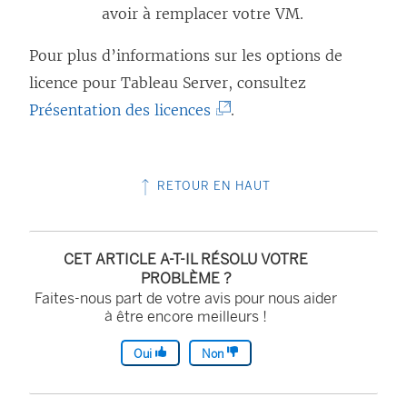
f
o
u
avoir à remplacer votre VM.
e
u
v
Pour plus d’informations sur les options de
n
v
r
licence pour
Tableau Server
, consultez
ê
e
e
(
Présentation des licences
.
t
l
d
L
r
l
a
e
e
e
n
RETOUR EN HAUT
l
)
f
s
i
e
u
e
n
n
CET ARTICLE A-T-IL RÉSOLU VOTRE
n
PROBLÈME ?
ê
e
Faites-nous part de votre avis pour nous aider
s
t
n
à être encore meilleurs !
’
r
o
o
Oui
Non
e
u
u
)
v