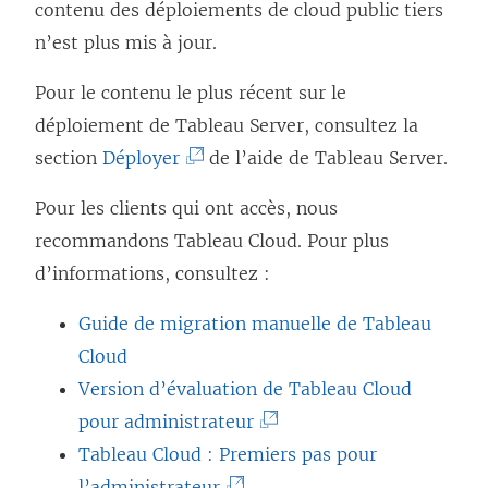
contenu des déploiements de cloud public tiers
n’est plus mis à jour.
Pour le contenu le plus récent sur le
déploiement de Tableau Server, consultez la
(
section
Déployer
de l’aide de Tableau Server.
L
Pour les clients qui ont accès, nous
e
recommandons
Tableau Cloud
. Pour plus
l
d’informations, consultez :
i
e
Guide de migration manuelle de Tableau
n
Cloud
s
Version d’évaluation de Tableau Cloud
’
(
pour administrateur
o
L
Tableau Cloud : Premiers pas pour
u
(
e
l’administrateur