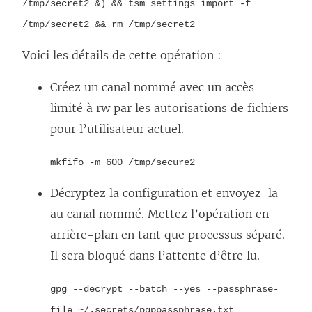
/tmp/secret2 &) && tsm settings import -f
/tmp/secret2 && rm /tmp/secret2
Voici les détails de cette opération :
Créez un canal nommé avec un accès
limité à rw par les autorisations de fichiers
pour l’utilisateur actuel.
mkfifo -m 600 /tmp/secure2
Décryptez la configuration et envoyez-la
au canal nommé. Mettez l’opération en
arrière-plan en tant que processus séparé.
Il sera bloqué dans l’attente d’être lu.
gpg --decrypt --batch --yes --passphrase-
file ~/.secrets/pgppassphrase.txt