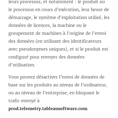
leurs processus, et notamment : le produit ou
s
s
le processus en cours d’exécution, leur heure de
’
’
démarrage, le système d’exploitation utilisé, les
o
o
données de licences, la machine ou le
u
u
groupement de machines à l’origine de l’envoi
v
v
des données (en utilisant des identificateurs
r
r
avec pseudonymes uniques), et si le produit est
e
e
configuré pour envoyer des données
d
d
d’utilisation.
a
a
n
n
Vous pouvez désactiver l’envoi de données de
s
s
base sur les produits au niveau de l’ordinateur,
u
u
ou au niveau de l’entreprise, en bloquant le
n
n
trafic envoyé à
e
e
prod.telemetry.tableausoftware.com
.
n
n