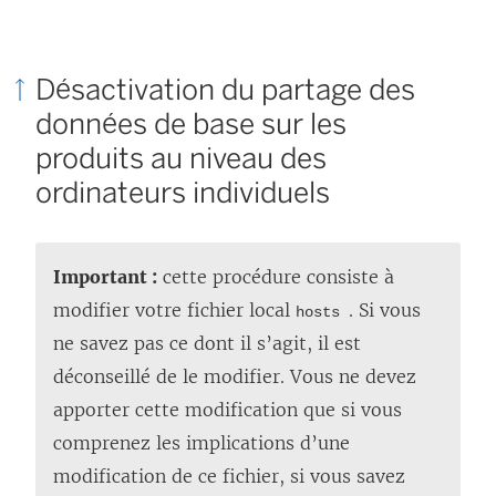
o
o
u
u
Désactivation du partage des
v
v
données de base sur les
e
e
produits au niveau des
l
l
ordinateurs individuels
l
l
e
e
f
f
Important :
cette procédure consiste à
e
e
modifier votre fichier local
. Si vous
hosts
n
n
ne savez pas ce dont il s’agit, il est
ê
ê
déconseillé de le modifier. Vous ne devez
t
t
apporter cette modification que si vous
r
r
comprenez les implications d’une
e
e
modification de ce fichier, si vous savez
)
)