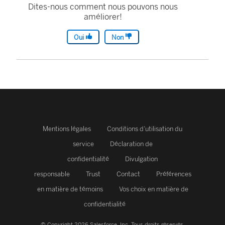
Dites-nous comment nous pouvons nous
améliorer!
Oui
Non
Mentions légales
Conditions d’utilisation du
service
Déclaration de
confidentialité
Divulgation
responsable
Trust
Contact
Préférences
en matière de témoins
Vos choix en matière de
confidentialité
© Copyright 2026 Salesforce, Inc.
Tous droits réservés.