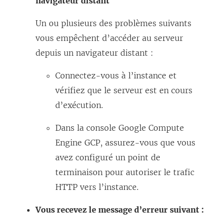
navigateur distant
v
e
a
e
Un ou plusieurs des problèmes suivants
d
n
l
vous empêchent d’accéder au serveur
a
s
l
depuis un navigateur distant :
n
u
e
s
n
Connectez-vous à l’instance et
f
u
e
vérifiez que le serveur est en cours
e
n
n
d’exécution.
n
e
o
ê
n
u
Dans la console Google Compute
t
o
v
Engine GCP, assurez-vous que vous
r
u
e
avez configuré un point de
e
v
l
terminaison pour autoriser le trafic
)
e
l
HTTP vers l’instance.
l
e
Vous recevez le message d’erreur suivant :
l
f