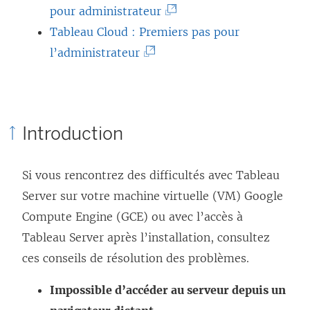
o
(
pour administrateur
u
L
Tableau Cloud : Premiers pas pour
v
(
e
l’administrateur
r
L
l
e
e
i
d
l
e
Introduction
a
i
n
n
e
s
Si vous rencontrez des difficultés avec
s
Tableau
n
’
Server
sur votre machine virtuelle (VM) Google
u
s
o
Compute Engine (GCE) ou avec l’accès à
n
’
u
Tableau Server
e
après l’installation, consultez
o
v
ces conseils de résolution des problèmes.
n
u
r
o
v
e
Impossible d’accéder au serveur depuis un
u
r
d