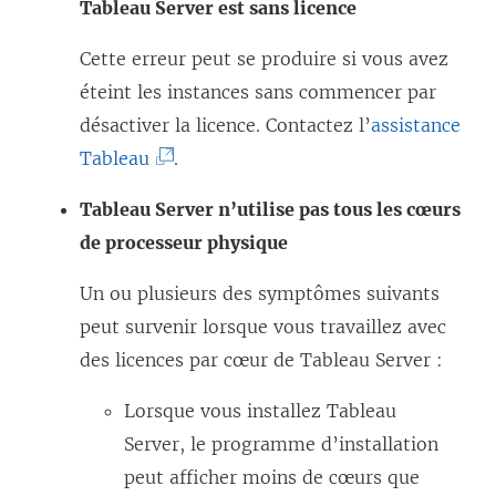
Tableau Server est sans licence
e
e
f
n
Cette erreur peut se produire si vous avez
e
ê
éteint les instances sans commencer par
n
t
désactiver la licence. Contactez l’
assistance
ê
r
(
Tableau
.
t
e
L
Tableau Server n’utilise pas tous les cœurs
r
)
e
de processeur physique
e
l
)
i
Un ou plusieurs des symptômes suivants
e
peut survenir lorsque vous travaillez avec
n
des licences par cœur de Tableau Server :
s
Lorsque vous installez Tableau
’
Server, le programme d’installation
o
peut afficher moins de cœurs que
u