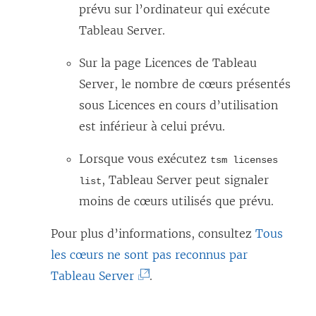
prévu sur l’ordinateur qui exécute
v
Tableau Server.
r
e
Sur la page Licences de Tableau
d
Server, le nombre de cœurs présentés
a
sous Licences en cours d’utilisation
n
est inférieur à celui prévu.
s
Lorsque vous exécutez
tsm licenses
u
, Tableau Server peut signaler
list
n
moins de cœurs utilisés que prévu.
e
n
Pour plus d’informations, consultez
Tous
o
les cœurs ne sont pas reconnus par
u
(
Tableau Server
.
v
L
e