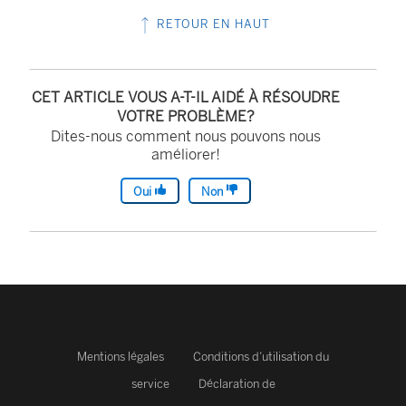
e
l
RETOUR EN HAUT
l
l
i
e
e
CET ARTICLE VOUS A-T-IL AIDÉ À RÉSOUDRE
f
n
VOTRE PROBLÈME?
e
Dites-nous comment nous pouvons nous
s
améliorer!
n
’
ê
o
Oui
Non
t
u
r
v
e
r
)
e
d
a
Mentions légales
Conditions d’utilisation du
n
service
Déclaration de