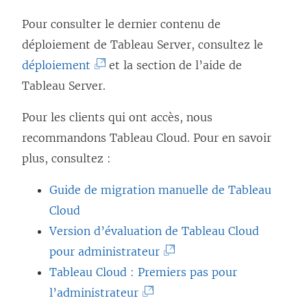
Pour consulter le dernier contenu de
déploiement de Tableau Server, consultez le
(
déploiement
et la section de l’aide de
L
Tableau Server.
e
Pour les clients qui ont accès, nous
l
recommandons
Tableau Cloud
. Pour en savoir
i
plus, consultez :
e
n
Guide de migration manuelle de Tableau
s
Cloud
’
Version d’évaluation de Tableau Cloud
o
(
pour administrateur
u
L
Tableau Cloud : Premiers pas pour
v
(
e
l’administrateur