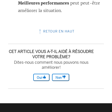
i
Meilleures performances
peut peut-être
e
améliorer la situation.
n
s
RETOUR EN HAUT
’
o
u
CET ARTICLE VOUS A-T-IL AIDÉ À RÉSOUDRE
v
VOTRE PROBLÈME?
r
Dites-nous comment nous pouvons nous
améliorer!
e
d
Oui
Non
a
n
s
u