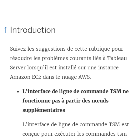
r
L
l
e
e
i
d
l
e
Introduction
a
i
n
n
e
s
Suivez les suggestions de cette rubrique pour
s
n
’
résoudre les problèmes courants liés à Tableau
u
s
o
Server lorsqu’il est installé sur une instance
n
’
u
Amazon EC2 dans le nuage AWS.
e
o
v
n
u
r
L’interface de ligne de commande TSM ne
o
v
e
fonctionne pas à partir des nœuds
u
r
d
supplémentaires
v
e
a
e
L’interface de ligne de commande TSM est
d
n
l
conçue pour exécuter les commandes tsm
a
s