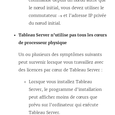
commande depuis un nœud autre que
n
t
le nœud initial, vous devez utiliser le
ê
r
commutateur
et l’adresse IP privée
-s
t
e
du nœud initial.
r
)
e
Tableau Server n’utilise pas tous les cœurs
)
de processeur physique
Un ou plusieurs des symptômes suivants
peut survenir lorsque vous travaillez avec
des licences par cœur de Tableau Server :
Lorsque vous installez Tableau
Server, le programme d’installation
peut afficher moins de cœurs que
prévu sur l’ordinateur qui exécute
Tableau Server.