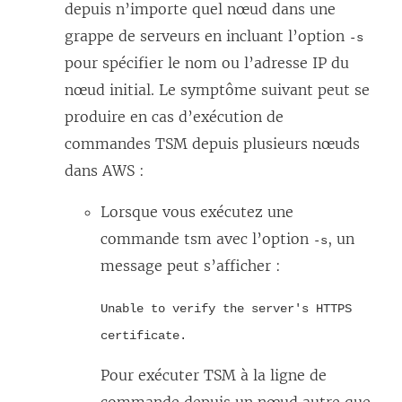
l
depuis n’importe quel nœud dans une
n
u
e
grappe de serveurs en incluant l’option
s
n
-s
f
pour spécifier le nom ou l’adresse IP du
u
e
e
nœud initial. Le symptôme suivant peut se
n
n
n
produire en cas d’exécution de
e
o
ê
commandes TSM depuis plusieurs nœuds
n
u
t
dans AWS :
o
v
r
u
e
Lorsque vous exécutez une
e
v
l
commande tsm avec l’option
, un
-s
)
e
l
message peut s’afficher :
l
e
l
f
Unable to verify the server's HTTPS
e
e
certificate.
f
n
Pour exécuter TSM à la ligne de
e
ê