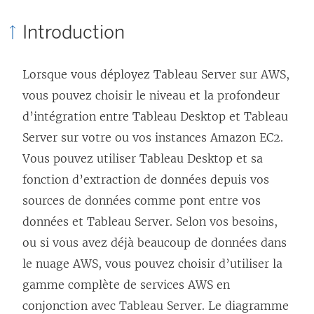
d
l
e
Introduction
a
i
n
n
e
s
Lorsque vous déployez Tableau Server sur AWS,
s
n
’
vous pouvez choisir le niveau et la profondeur
u
s
o
d’intégration entre Tableau Desktop et Tableau
n
’
u
Server sur votre ou vos instances Amazon EC2.
e
o
v
Vous pouvez utiliser Tableau Desktop et sa
n
u
r
fonction d’extraction de données depuis vos
o
v
e
sources de données comme pont entre vos
u
r
d
données et Tableau Server. Selon vos besoins,
v
e
a
ou si vous avez déjà beaucoup de données dans
e
d
n
le nuage AWS, vous pouvez choisir d’utiliser la
l
a
s
gamme complète de services AWS en
l
n
u
conjonction avec Tableau Server. Le diagramme
e
s
n