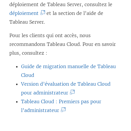
déploiement de Tableau Server, consultez le
(
déploiement
et la section de l’aide de
L
Tableau Server.
e
Pour les clients qui ont accès, nous
l
recommandons
Tableau Cloud
. Pour en savoir
i
plus, consultez :
e
n
Guide de migration manuelle de Tableau
s
Cloud
’
Version d’évaluation de Tableau Cloud
o
(
pour administrateur
u
L
Tableau Cloud : Premiers pas pour
v
(
e
l’administrateur
r
L
l
e
e
i