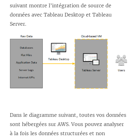
suivant montre l’intégration de source de
f
u
e
données avec Tableau Desktop et
e
Tableau
n
n
Server
.
n
e
o
ê
n
u
t
o
v
r
u
e
e
v
l
)
e
l
l
e
l
f
e
e
f
n
Dans le diagramme suivant, toutes vos données
e
ê
sont hébergées sur AWS. Vous pouvez analyser
n
t
à la fois les données structurées et non
ê
r