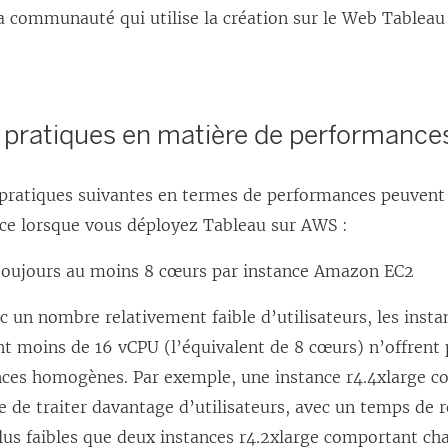
la communauté qui utilise la création sur le Web Tableau
n
ê
ê
t
t
r
r
e
s pratiques en matière de performance
e
)
)
 pratiques suivantes en termes de performances peuvent 
e lorsque vous déployez Tableau sur AWS :
toujours au moins 8 cœurs par instance Amazon EC2
un nombre relativement faible d’utilisateurs, les inst
t moins de 16 vCPU (l’équivalent de 8 cœurs) n’offrent 
ces homogènes. Par exemple, une instance r4.4xlarge c
e de traiter davantage d’utilisateurs, avec un temps de 
lus faibles que deux instances r4.2xlarge comportant ch