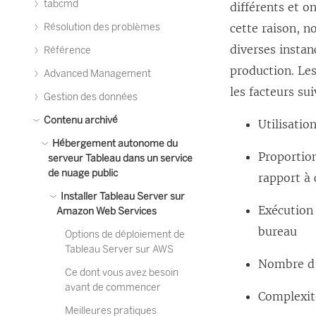
tabcmd
différents et o
o
Résolution des problèmes
cette raison, 
u
diverses insta
Référence
v
production. Les
Advanced Management
e
les facteurs sui
Gestion des données
l
Contenu archivé
l
Utilisatio
e
Hébergement autonome du
Proportion
serveur Tableau dans un service
f
de nuage public
rapport à 
e
Installer Tableau Server sur
n
Exécution 
Amazon Web Services
ê
bureau
Options de déploiement de
t
Tableau Server sur AWS
Nombre d’
r
Ce dont vous avez besoin
avant de commencer
e
Complexit
Meilleures pratiques
)