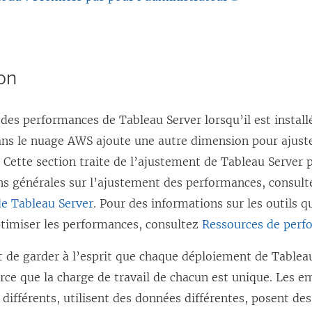
L
e
e
l
l
i
ion
i
e
e
n
des performances de Tableau Server lorsqu’il est installé
n
s
s le nuage AWS ajoute une autre dimension pour ajuste
s
’
 Cette section traite de l’ajustement de Tableau Server 
’
o
ns générales sur l’ajustement des performances, consul
o
u
e Tableau Server
. Pour des informations sur les outils 
u
v
ptimiser les performances, consultez
Ressources de perf
v
r
r
e
nt de garder à l’esprit que chaque déploiement de Table
e
d
arce que la charge de travail de chacun est unique. Les 
d
a
 différents, utilisent des données différentes, posent de
a
n