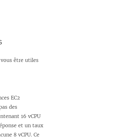
s
vous être utiles
ances EC2
pas des
ontenant 16 vCPU
réponse et un taux
acune 8 vCPU. Ce