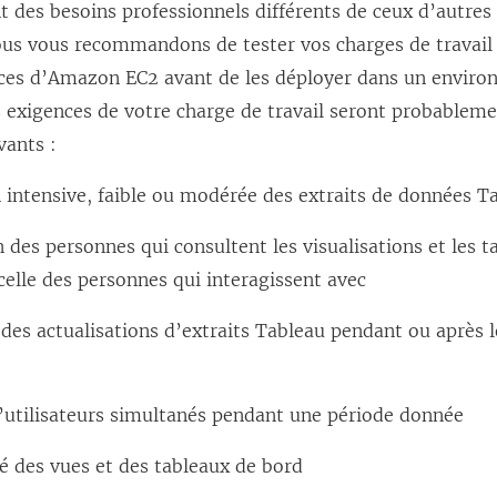
nt des besoins professionnels différents de ceux d’autres
n
s
nous vous recommandons de tester vos charges de travail
s
u
nces d’Amazon EC2 avant de les déployer dans un envir
u
n
 exigences de votre charge de travail seront probableme
n
e
vants :
e
n
n intensive, faible ou modérée des extraits de données T
n
o
o
u
 des personnes qui consultent les visualisations et les 
u
v
celle des personnes qui interagissent avec
v
e
e
l
des actualisations d’extraits Tableau pendant ou après l
l
l
l
e
utilisateurs simultanés pendant une période donnée
e
f
f
e
é des vues et des tableaux de bord
e
n