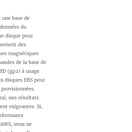
s une base de
adonnées du
se disque pour
quement des
ques magnétiques
mandes de la base de
SSD (gp2) à usage
ux disques EBS pour
 provisionnées.
al, nos résultats
nt exigeantes. Si,
performance
r AWS, vous ne