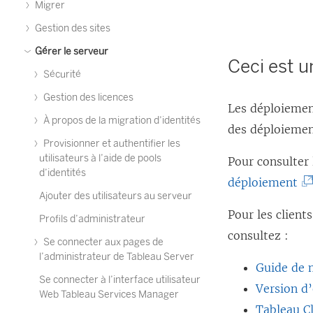
Migrer
Gestion des sites
Gérer le serveur
Ceci est u
Sécurité
Gestion des licences
Les déploiement
À propos de la migration d’identités
des déploiement
Provisionner et authentifier les
utilisateurs à l’aide de pools
Pour consulter 
d’identités
(
déploiement
Ajouter des utilisateurs au serveur
L
Pour les clien
Profils d’administrateur
e
consultez :
Se connecter aux pages de
l
l’administrateur de Tableau Server
i
Guide de 
Se connecter à l’interface utilisateur
e
Version d
Web Tableau Services Manager
n
Tableau C