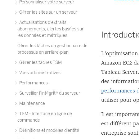
Personnaliser votre serveur
s
Gérer les sites sur un serveur
’
Actualisations d’extraits,
o
abonnements, alertes basées sur
Introduct
u
les données et métriques
v
Gérer les tâches du gestionnaire de
processus en arrière-plan
L’optimisation 
r
Amazon EC2 dan
e
Gérer les tâches TSM
Tableau Server.
d
Vues administratives
des informatio
a
Performances
performances d
n
Surveiller l’intégrité du serveur
utiliser pour o
s
Maintenance
u
TSM - Interface en ligne de
Il est importa
n
commande
est différent p
e
Définitions et modèles d’entité
entreprise sont
n