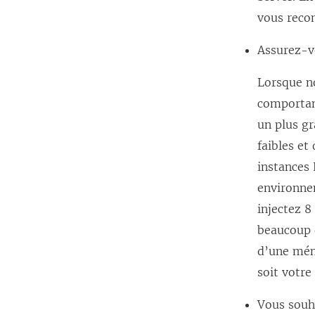
vous reco
Assurez-v
Lorsque n
comportan
un plus g
faibles et
instances
environne
injectez 8
beaucoup d
d’une mém
soit votre
Vous souha