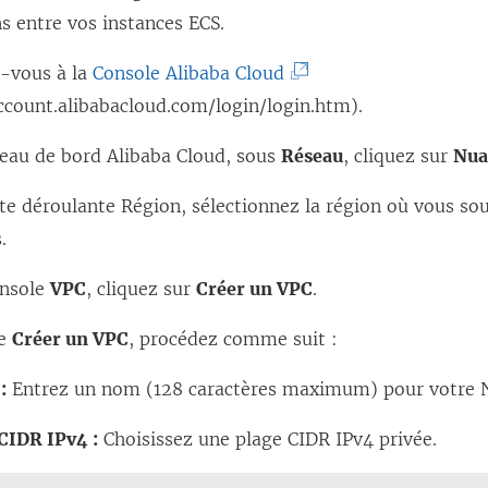
 entre vos instances ECS.
n
s
s
u
(
-vous à la
Console Alibaba Cloud
u
n
L
ccount.alibabacloud.com/login/login.htm).
n
e
e
leau de bord Alibaba Cloud, sous
Réseau
, cliquez sur
Nua
e
n
l
n
o
i
ste déroulante Région, sélectionnez la région où vous so
o
u
e
.
u
v
n
onsole
VPC
, cliquez sur
Créer un VPC
.
v
e
s
e
l
’
ge
Créer un VPC
, procédez comme suit :
l
l
o
l
e
:
Entrez un nom (128 caractères maximum) pour votre 
u
e
f
v
CIDR IPv4 :
Choisissez une plage CIDR IPv4 privée.
f
e
r
e
n