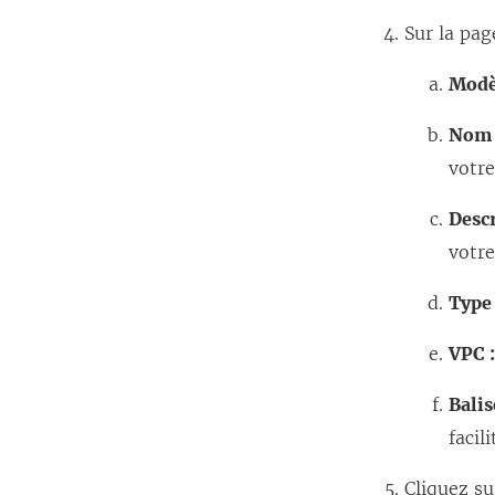
Sur la pa
Modè
Nom 
votre
Descr
votre
Type 
VPC 
Balis
facil
Cliquez s