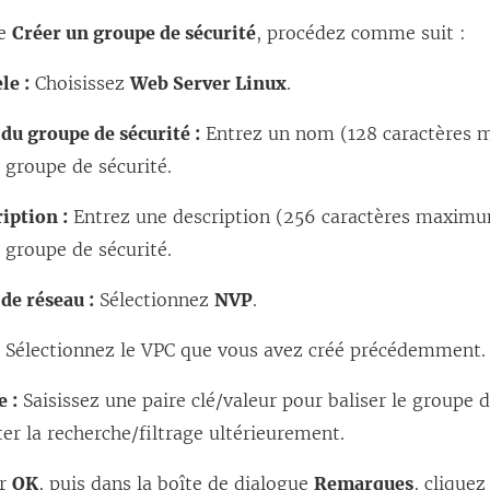
ge
Créer un groupe de sécurité
, procédez comme suit :
le :
Choisissez
Web Server Linux
.
du groupe de sécurité :
Entrez un nom (128 caractères
 groupe de sécurité.
iption :
Entrez une description (256 caractères maximu
 groupe de sécurité.
de réseau :
Sélectionnez
NVP
.
:
Sélectionnez le VPC que vous avez créé précédemment.
e :
Saisissez une paire clé/valeur pour baliser le groupe d
iter la recherche/filtrage ultérieurement.
ur
OK
, puis dans la boîte de dialogue
Remarques
, clique