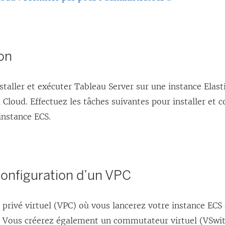
L
e
e
l
l
i
ion
i
e
e
n
taller et exécuter Tableau Server sur une instance Elas
n
s
 Cloud. Effectuez les tâches suivantes pour installer et 
s
’
instance ECS.
’
o
o
u
u
v
v
r
Configuration d’un VPC
r
e
e
d
privé virtuel (VPC) où vous lancerez votre instance ECS 
d
a
. Vous créerez également un commutateur virtuel (VSwitch
a
n