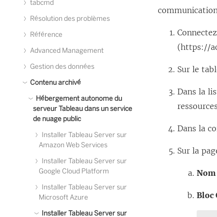
tabcmd
communications
o
Résolution des problèmes
u
Connectez
Référence
v
(https://a
Advanced Management
e
Gestion des données
Sur le tab
l
Contenu archivé
l
Dans la li
e
Hébergement autonome du
ressources
serveur Tableau dans un service
f
de nuage public
e
Dans la c
Installer Tableau Server sur
n
Amazon Web Services
Sur la pa
ê
Installer Tableau Server sur
t
Google Cloud Platform
Nom 
r
Installer Tableau Server sur
Bloc 
Microsoft Azure
e
Installer Tableau Server sur
)