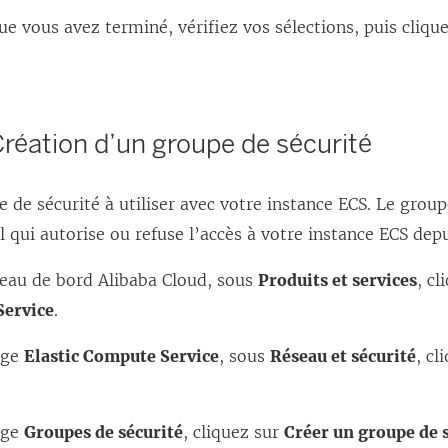
e
ue vous avez terminé, vérifiez vos sélections, puis cliqu
f
e
n
ê
Création d’un groupe de sécurité
t
r
 de sécurité à utiliser avec votre instance ECS. Le group
e
l qui autorise ou refuse l’accès à votre instance ECS depu
)
leau de bord Alibaba Cloud, sous
Produits et services
, c
ervice
.
age
Elastic Compute Service
, sous
Réseau et sécurité
, cl
age
Groupes de sécurité
, cliquez sur
Créer un groupe de 