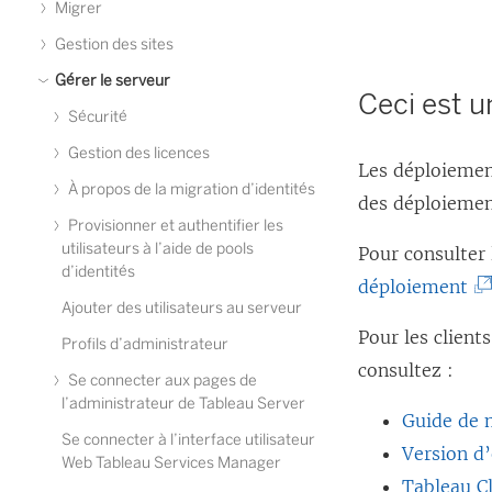
Migrer
Gestion des sites
Gérer le serveur
Ceci est u
Sécurité
Gestion des licences
Les déploiement
À propos de la migration d’identités
des déploiement
Provisionner et authentifier les
utilisateurs à l’aide de pools
Pour consulter 
d’identités
(
déploiement
Ajouter des utilisateurs au serveur
L
Pour les clien
Profils d’administrateur
e
consultez :
Se connecter aux pages de
l
l’administrateur de Tableau Server
i
Guide de 
Se connecter à l’interface utilisateur
e
Version d
Web Tableau Services Manager
n
Tableau C