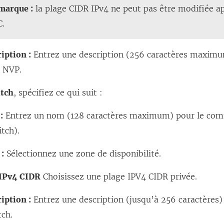
e
marque :
la plage CIDR IPv4 ne peut pas être modifiée ap
n
ê
d
C.
ê
t
a
t
r
n
iption :
Entrez une description (256 caractères maximu
r
e
s
e NVP.
e
)
u
)
tch
, spécifiez ce qui suit :
n
e
:
Entrez un nom (128 caractères maximum) pour le com
n
tch).
o
 :
Sélectionnez une zone de disponibilité.
u
v
 IPv4 CIDR
Choisissez une plage IPV4 CIDR privée.
e
l
iption :
Entrez une description (jusqu’à 256 caractères)
l
tch.