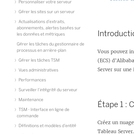
Personnaliser votre serveur
s
Gérer les sites sur un serveur
’
Actualisations d’extraits,
o
abonnements, alertes basées sur
Introduct
u
les données et métriques
v
Gérer les tâches du gestionnaire de
processus en arrière-plan
Vous pouvez ins
r
(ECS) d’Alibaba
e
Gérer les tâches TSM
Server sur une 
d
Vues administratives
a
Performances
n
Surveiller l’intégrité du serveur
s
Maintenance
Étape 1 : 
u
TSM - Interface en ligne de
n
commande
Créez un nuage 
e
Définitions et modèles d’entité
Tableau Server
n