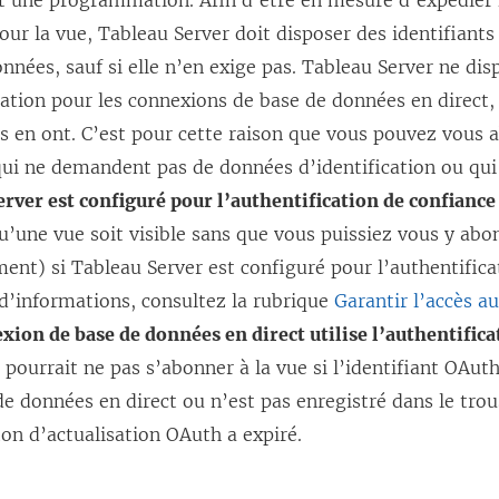
t une programmation. Afin d’être en mesure d’expédier 
o
s
n
our la vue, Tableau Server doit disposer des identifiants
u
u
s
nnées, sauf si elle n’en exige pas. Tableau Server ne di
v
n
’
cation pour les connexions de base de données en direct, 
e
e
o
urs en ont. C’est pour cette raison que vous pouvez vou
l
n
u
ui ne demandent pas de données d’identification ou qui 
l
o
v
rver est configuré pour l’authentification de confiance 
e
u
r
u’une vue soit visible sans que vous puissiez vous y abo
f
v
e
nt) si Tableau Server est configuré pour l’authentifica
e
e
d
d’informations, consultez la rubrique
Garantir l’accès 
n
l
a
xion de base de données en direct utilise l’authentific
ê
l
n
r pourrait ne pas s’abonner à la vue si l’identifiant OAut
t
e
s
de données en direct ou n’est pas enregistré dans le trou
r
f
u
eton d’actualisation OAuth a expiré.
e
e
n
)
n