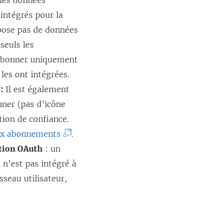
les données
 intégrés pour la
spose pas de données
seuls les
s abonner uniquement
les ont intégrées.
:
Il est également
nner (pas d’icône
tion de confiance.
(
aux abonnements
.
L
ation OAuth
: un
e
h n’est pas intégré à
l
sseau utilisateur,
i
e