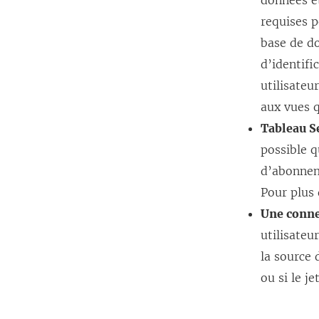
données e
requises p
base de do
d’identifi
utilisate
aux vues q
Tableau Se
possible q
d’abonneme
Pour plus 
Une conne
utilisateu
la source 
ou si le j