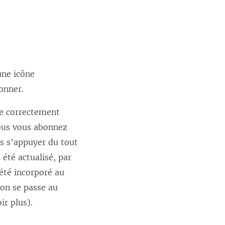
une icône
onner.
re correctement
vous vous abonnez
as s’appuyer du tout
 été actualisé, par
 été incorporé au
ion se passe au
ir plus).