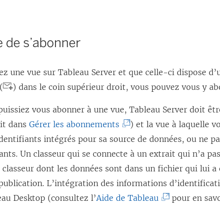
e de s’abonner
sez une vue sur Tableau Server et que celle-ci dispose d’
(
) dans le coin supérieur droit, vous pouvez vous y ab
puissiez vous abonner à une vue,
Tableau Server doit êt
(
rit dans
Gérer les abonnements
) et
la vue à laquelle 
L
identifiants intégrés pour sa source de données, ou ne p
e
iants. Un classeur qui se connecte à un extrait qui n’a pas
l
classeur dont les données sont dans un fichier qui lui a
i
blication. L’intégration des informations d’identificat
e
(
eau Desktop (consultez l’
Aide de Tableau
pour en savo
n
L