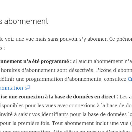
s
e
’
l
ns abonnement
o
i
u
e
 de voir une vue mais sans pouvoir s’y abonner. Ce phén
v
n
s :
r
s
e
’
nnement n’a été programmé :
si aucun abonnement n’
d
o
s horaires d’abonnement sont désactivés, l’icône d’abo
a
u
 définir une programmation d’abonnements, consultez
C
n
v
(
rammation
.
s
r
L
lise une connexion à la base de données en direct :
Les 
u
e
e
isponibles pour les vues avec connexions à la base de do
n
d
l
invité à saisir vos identifiants pour la base de données 
e
a
i
 pour la première fois. Tout abonnement inclut une vue (
n
n
e