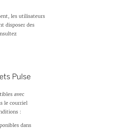
nt, les utilisateurs
nt disposer des
onsultez
jets Pulse
ibles avec
s le courriel
nditions :
sponibles dans