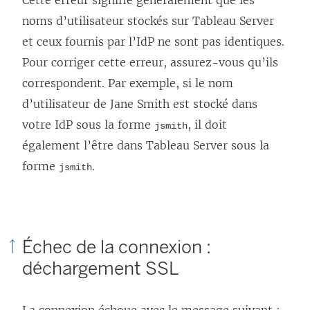
n
noms d’utilisateur stockés sur Tableau Server
e
et ceux fournis par l’IdP ne sont pas identiques.
n
Pour corriger cette erreur, assurez-vous qu’ils
o
correspondent. Par exemple, si le nom
u
d’utilisateur de Jane Smith est stocké dans
v
votre IdP sous la forme
, il doit
jsmith
e
également l’être dans Tableau Server sous la
l
forme
.
jsmith
l
e
f
Échec de la connexion :
e
déchargement SSL
n
ê
La connexion échoue avec le message suivant :
t