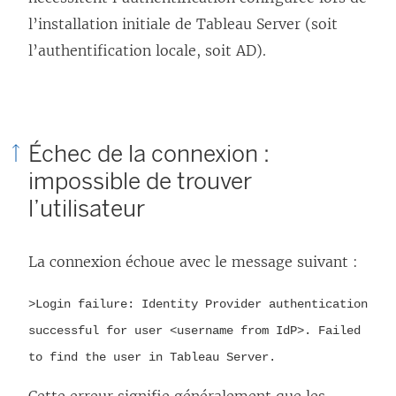
i
l’installation initiale de Tableau Server (soit
e
l’authentification locale, soit AD).
n
s
’
Échec de la connexion :
o
impossible de trouver
u
l’utilisateur
v
r
La connexion échoue avec le message suivant :
e
d
>Login failure: Identity Provider authentication
a
successful for user <username from IdP>. Failed
n
to find the user in Tableau Server.
s
u
Cette erreur signifie généralement que les