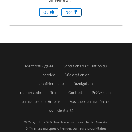
améliorer!
Oui
Non
Mentions légales
Conditions d’utilisation du
service
Déclaration de
confidentialité
Divulgation
responsable
Trust
Contact
Préférences
en matière de témoins
Vos choix en matière de
confidentialité
© Copyright 2026 Salesforce, Inc.
Tous droits réservés.
Différentes marques détenues par leurs propriétaires