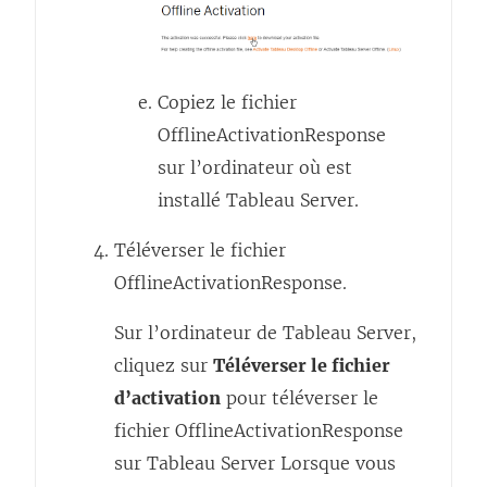
u
n
e
Copiez le fichier
n
OfflineActivationResponse
o
sur l’ordinateur où est
u
installé
Tableau Server
.
v
e
Téléverser le fichier
l
OfflineActivationResponse.
l
Sur l’ordinateur de Tableau Server,
e
cliquez sur
Téléverser le fichier
f
d’activation
pour téléverser le
e
fichier OfflineActivationResponse
n
sur
Tableau Server
Lorsque vous
ê