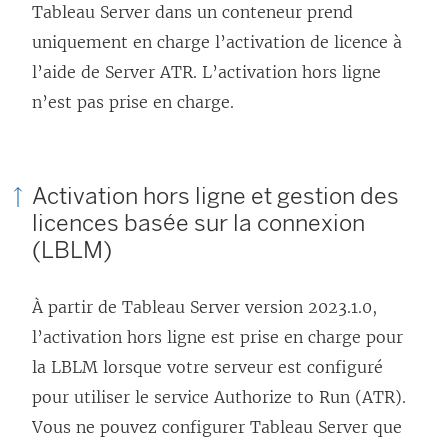
l
Tableau Server dans un conteneur prend
e
uniquement en charge l’activation de licence à
f
l’aide de Server ATR. L’activation hors ligne
e
n’est pas prise en charge.
n
ê
t
Activation hors ligne et gestion des
r
licences basée sur la connexion
e
(LBLM)
)
À partir de
Tableau Server
version 2023.1.0,
l’activation hors ligne est prise en charge pour
la LBLM lorsque votre serveur est configuré
pour utiliser le service Authorize to Run (ATR).
Vous ne pouvez configurer
Tableau Server
que