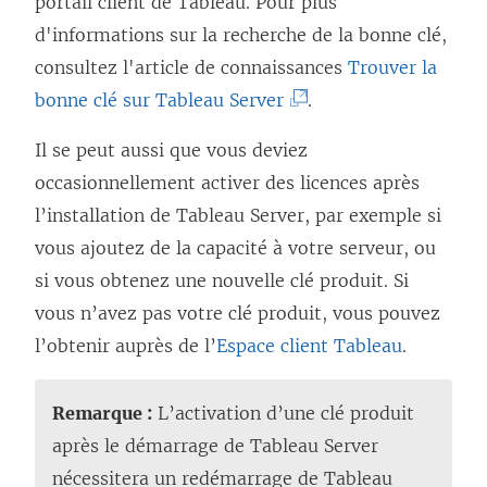
portail client de Tableau. Pour plus
d'informations sur la recherche de la bonne clé,
consultez l'article de connaissances
Trouver la
(
bonne clé sur Tableau Server
.
L
Il se peut aussi que vous deviez
e
occasionnellement activer des licences après
l
l’installation de Tableau Server, par exemple si
i
vous ajoutez de la capacité à votre serveur, ou
e
si vous obtenez une nouvelle clé produit. Si
n
vous n’avez pas votre clé produit, vous pouvez
s
l’obtenir auprès de l’
Espace client Tableau
.
’
o
Remarque :
L’activation d’une clé produit
u
après le démarrage de Tableau Server
v
nécessitera un redémarrage de Tableau