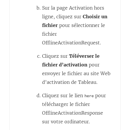
l
Sur la page Activation hors
i
ligne, cliquez sur
Choisir un
e
fichier
pour sélectionner le
n
fichier
s
OfflineActivationRequest.
’
o
Cliquez sur
Téléverser le
u
fichier d’activation
pour
v
envoyer le fichier au site Web
r
d’activation de Tableau.
e
Cliquez sur le lien
pour
here
d
télécharger le fichier
a
OfflineActivationResponse
n
sur votre ordinateur.
s