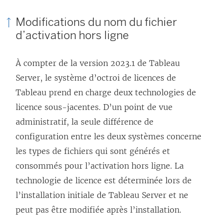
s
’
Modifications du nom du fichier
o
d’activation hors ligne
u
v
À compter de la version 2023.1 de
Tableau
r
Server
, le système d’octroi de licences de
e
Tableau prend en charge deux technologies de
d
licence sous-jacentes. D’un point de vue
a
administratif, la seule différence de
n
configuration entre les deux systèmes concerne
s
les types de fichiers qui sont générés et
u
consommés pour l’activation hors ligne. La
n
technologie de licence est déterminée lors de
e
l’installation initiale de
Tableau Server
et ne
n
peut pas être modifiée après l’installation.