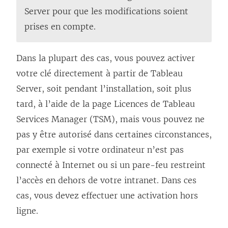
r
Server pour que les modifications soient
e
prises en compte.
d
a
Dans la plupart des cas, vous pouvez activer
n
votre clé directement à partir de Tableau
s
Server, soit pendant l’installation, soit plus
u
tard, à l’aide de la page Licences de Tableau
n
Services Manager (TSM), mais vous pouvez ne
e
pas y être autorisé dans certaines circonstances,
n
par exemple si votre ordinateur n’est pas
o
connecté à Internet ou si un pare-feu restreint
u
l’accès en dehors de votre intranet. Dans ces
v
cas, vous devez effectuer une activation hors
e
ligne.
l