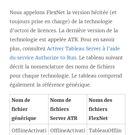
o
u
Nous appelons FlexNet la version héritée (et
v
toujours prise en charge) de la technologie
e
d’octroi de licences. La dernière version de la
l
technologie est appelée ATR. Pour en savoir
l
plus, consultez
Activer Tableau Server à l’aide
e
du service Authorize to Run
. Le tableau suivant
f
décrit la nomenclature des noms de fichiers
e
pour chaque technologie. Le tableau comprend
n
également la référence générique.
ê
Nom de
Noms de
Noms des
t
fichier
fichiers
fichiers
r
générique
Server ATR
FlexNet
e
)
OfflineActivati
OfflineActivati
TableauOfflin