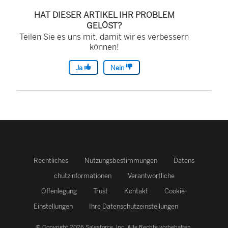
HAT DIESER ARTIKEL IHR PROBLEM
GELÖST?
Teilen Sie es uns mit, damit wir es verbessern
können!
Ja
Nein
Rechtliches
Nutzungsbestimmungen
Datens
chutzinformationen
Verantwortliche
Offenlegung
Trust
Kontakt
Cookie-
Einstellungen
Ihre Datenschutzeinstellungen
© Copyright 2026 Salesforce, Inc.
Alle Rechte vorbehalten.