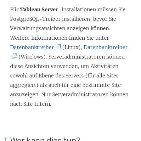
Für
Tableau Server
-Installationen müssen Sie
PostgreSQL-Treiber installieren, bevor Sie
Verwaltungsansichten anzeigen können.
Weitere Informationen finden Sie unter
(
(
Datenbanktreiber
(Linux),
Datenbanktreiber
L
L
(Windows). Serveradministratoren können
i
i
diese Ansichten verwenden, um Aktivitäten
n
n
sowohl auf Ebene des Servers (für alle Sites
k
k
aggregiert) als auch für eine bestimmte Site
w
w
anzuzeigen. Nur Serveradministratoren können
i
i
nach Site filtern.
r
r
d
d
i
i
Wer kann dies tun?