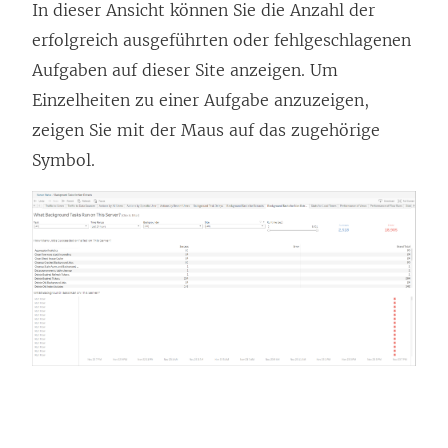
In dieser Ansicht können Sie die Anzahl der
i
erfolgreich ausgeführten oder fehlgeschlagenen
n
Aufgaben auf dieser Site anzeigen. Um
n
Einzelheiten zu einer Aufgabe anzuzeigen,
e
zeigen Sie mit der Maus auf das zugehörige
u
Symbol.
e
m
F
e
n
s
t
e
r
g