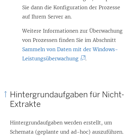
Sie dann die Konfiguration der Prozesse
auf Ihrem Server an.
Weitere Informationen zur Überwachung
von Prozessen finden Sie im Abschnitt
Sammeln von Daten mit der Windows-
(
Leistungsüberwachung
.
L
i
n
Hintergrundaufgaben für Nicht-
k
Extrakte
w
i
Hintergrundaufgaben werden erstellt, um
r
Schemata (geplante und ad-hoc) auszuführen.
d