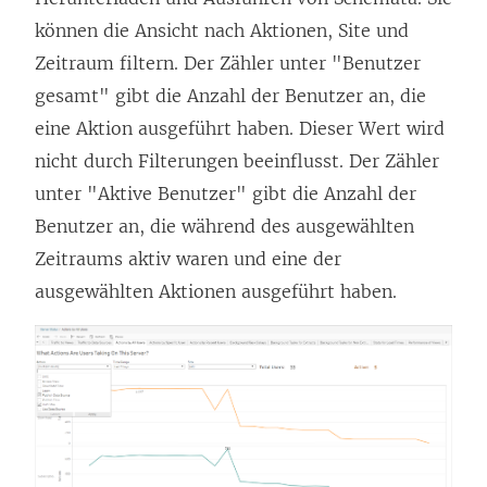
ö
ö
können die Ansicht nach Aktionen, Site und
f
f
Zeitraum filtern. Der Zähler unter "Benutzer
f
f
gesamt" gibt die Anzahl der Benutzer an, die
n
n
eine Aktion ausgeführt haben. Dieser Wert wird
e
e
nicht durch Filterungen beeinflusst. Der Zähler
t
t
unter "Aktive Benutzer" gibt die Anzahl der
)
)
Benutzer an, die während des ausgewählten
Zeitraums aktiv waren und eine der
ausgewählten Aktionen ausgeführt haben.