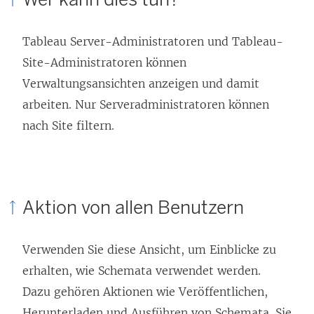
n
n
n
n
Tableau Server-Administratoren und Tableau-
e
e
Site-Administratoren können
u
u
Verwaltungsansichten anzeigen und damit
e
e
arbeiten. Nur Serveradministratoren können
m
m
nach Site filtern.
F
F
e
e
n
n
s
s
Aktion von allen Benutzern
t
t
e
e
Verwenden Sie diese Ansicht, um Einblicke zu
r
r
erhalten, wie Schemata verwendet werden.
g
g
Dazu gehören Aktionen wie Veröffentlichen,
e
e
Herunterladen und Ausführen von Schemata. Sie