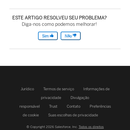
ESTE ARTIGO RESOLVEU SEU PROBLEMA?
Diga-nos como podemos melhorar!
Sim
Não
Jurídico
Termos de serviço
Informações de
privacidade
Divulgação
responsável
Trust
Contato
Preferências
de cookie
Suas escolhas de privacidade
© Copyright 2026 Salesforce, Inc.
Todos os direitos