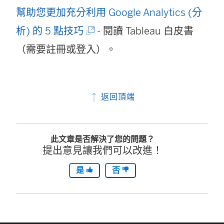
幫助您更加充分利用 Google Analytics (分
(
析) 的 5 點技巧
- 閱讀 Tableau 白皮書
連
（需要註冊或登入）。
結
在
返回頂端
新
視
此文章是否解決了您的問題？
窗
提出意見讓我們可以改進！
開
是
否
啟
)