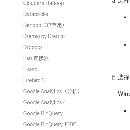
选择
Cloudera Hadoop
Databricks
Denodo（已弃用）
Dremio by Dremio
Dropbox
Esri 连接器
Exasol
选择
Firebird 3
Google Analytics（分析）
Win
Google Analytics 4
Google BigQuery
Google BigQuery JDBC