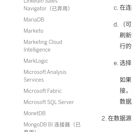
LinkedIn Sales
在连
Navigator（已弃用）
MariaDB
（可
Marketo
刷新数
Marketing Cloud
行的
Intelligence
MarkLogic
选择
Microsoft Analysis
如果
Services
接，
Microsoft Fabric
数据
Microsoft SQL Server
MonetDB
在数据源
MongoDB BI 连接器（已