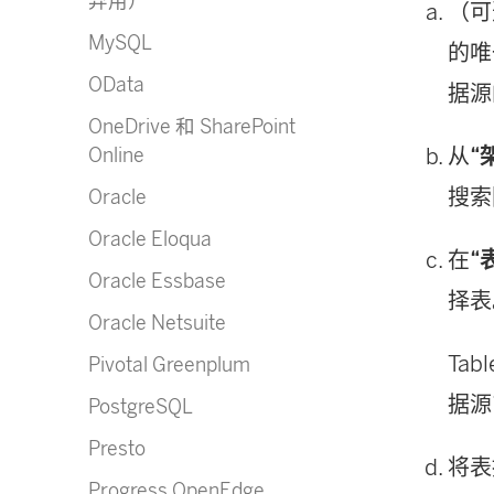
弃用）
（可
MySQL
的唯
OData
据源
OneDrive 和 SharePoint
Online
从
“
搜索
Oracle
Oracle Eloqua
在
“
Oracle Essbase
择表
Oracle Netsuite
Ta
Pivotal Greenplum
据源
PostgreSQL
Presto
将表
Progress OpenEdge