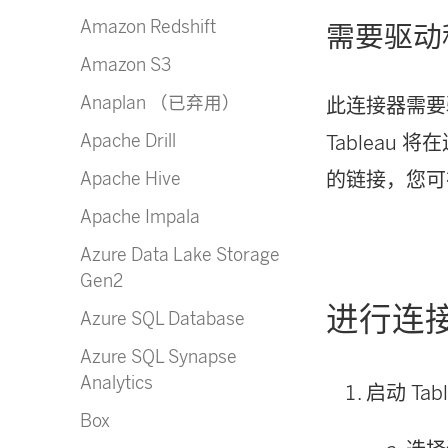
Amazon Redshift
需要驱动
Amazon S3
Anaplan （已弃用）
此连接器需要
Apache Drill
Tableau
Apache Hive
的链接，您可
Apache Impala
Azure Data Lake Storage
Gen2
进行连
Azure SQL Database
Azure SQL Synapse
Analytics
启动 Tab
Box