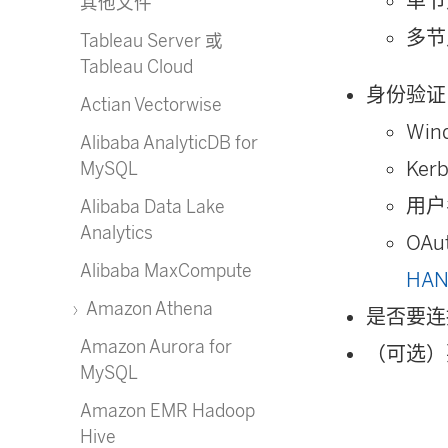
单节
其他文件
多节
Tableau Server 或
Tableau Cloud
身份验证
Actian Vectorwise
Wi
Alibaba AnalyticDB for
Ker
MySQL
用户
Alibaba Data Lake
Analytics
OA
Alibaba MaxCompute
HAN
Amazon Athena
是否要连
Amazon Aurora for
（可选）要
MySQL
Amazon EMR Hadoop
Hive