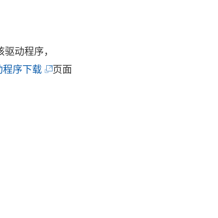
该驱动程序，
(
动程序下载
页面
链
接
在
新
窗
口
中
打