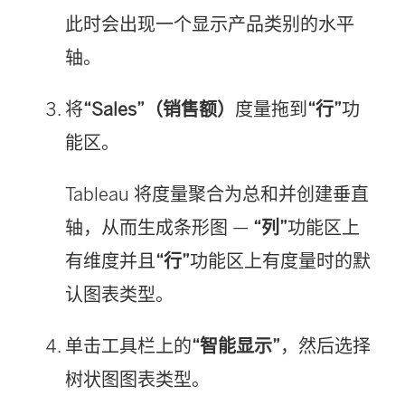
新
此时会出现一个显示产品类别的水平
窗
轴。
口
中
将
“Sales”（销售额）
度量拖到
“行”
功
打
能区。
开
Tableau 将度量聚合为总和并创建垂直
)
轴，从而生成条形图 —
“列”
功能区上
有维度并且
“行”
功能区上有度量时的默
认图表类型。
单击工具栏上的
“智能显示”
，然后选择
树状图图表类型。