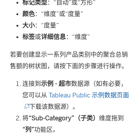
标记类型
：“自动”或“方形”
颜色
：“维度”或“度量”
大小
：“度量”
标签
或
详细信息
：“维度”
若要创建显示一系列产品类别中的聚合总销
售额的树状图，请按下面的步骤进行操作。
连接到
示例 - 超市
数据源（如有必要，
(
您可以从
Tableau Public 示例数据页面
链
下载该数据源）。
接
将
“Sub-Category”（子类）
维度拖到
在
“列”
功能区。