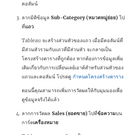
คอลัมน์
จ
ะ
ลากมิติข้อมูล
Sub-Category (หมวดหมู่ย่อย)
ไป
เ
ที่
แถว
ปิ
Tableau จะสร้างส่วนหัวของแถว เมื่อมีคอลัมน์ที่
ด
มีส่วนหัวรวมกับแถวที่มีส่วนหัว จะกลายเป็น
ใ
โครงสร้างตารางที่ถูกต้อง หากต้องการข้อมูลเพิ่ม
น
เติมเกี่ยวกับการเปลี่ยนเลย์เอาต์สำหรับส่วนหัวของ
ห
แถวและคอลัมน์ โปรดดู
กำหนดโครงสร้างตาราง
น้
า
ตอนนี้คุณสามารถเพิ่มการวัดผลให้กับมุมมองเพื่อ
ต่
ดูข้อมูลจริงได้แล้ว
า
ลากการวัดผล
Sales (ยอดขาย)
ไปที่
ข้อความ
บน
ง
การ์ด
เครื่องหมาย
ใ
ห