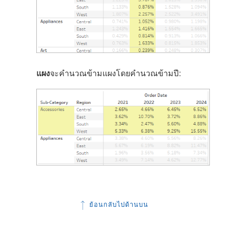
แผง
จะคำนวณข้ามแผงโดยคำนวณข้ามปี:
ย้อนกลับไปด้านบน